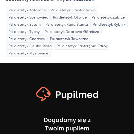
Psi dietetyk
Katowice
Psi dietetyk
Częstochowa
Psi dietetyk
Sosnowiec
Psi dietetyk
Gliwice
Psi dietetyk
Zabrze
Psi dietetyk
Bytom
Psi dietetyk
Ruda Śląska
Psi dietetyk
Rybnik
Psi dietetyk
Tychy
Psi dietetyk
Dąbrowa Górnicza
Psi dietetyk
Chorzów
Psi dietetyk
Jaworzno
Psi dietetyk
Bielsko-Biała
Psi dietetyk
Jastrzębie-Zdrój
Psi dietetyk
Mysłowice
Dogadamy się z
Twoim pupilem