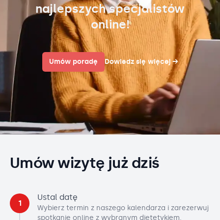
najlepszych specjalistów
online!
Umów poradę
Dowiedz się więcej
→
Umów wizytę już dziś
Ustal datę
1
Wybierz termin z naszego kalendarza i zarezerwuj
spotkanie online z wybranym dietetykiem.