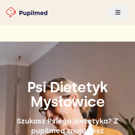
Psi Dietetyk
Mysłowice
Szukasz Psiego dietetyka? Z
pupilmed znajdziesz