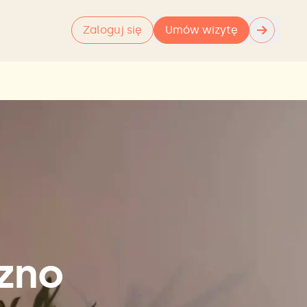
→
Zaloguj się
Umów wizytę
rzno