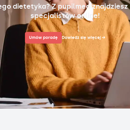
ego dietetyka? Z pupilmed znajdziesz
specjalistów online!
Umów poradę
Dowiedz się więcej
→