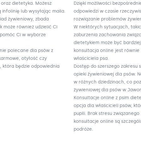
n oraz dietetyka. Możesz
Dzięki możliwości bezpośredn
nfolinię lub wysyłając maila.
odpowiedzi w czasie rzeczywis
wiad żywieniowy, zbada
rozwiązanie problemów żywie
k może również udzielić Ci
W niektórych sytuacjach, tak
 pomóc Ci w wyborze
zaburzenia zachowania związan
dietetykiem może być bardzie
lnie polecane dla psów z
konsultacja online jest równie
okarmowe, otyłość czy
właściciela psa.
, która będzie odpowiednia
Dostęp do szerszego zakresu 
opieki żywieniowej dla psów. N
w różnych dziedzinach, co po
żywieniowej dla psów w Jawor
Konsultacje online z psim die
opcja dla właścicieli psów, k
pupili. Brak stresu związanego 
konsultacje online są szczegól
podróże.