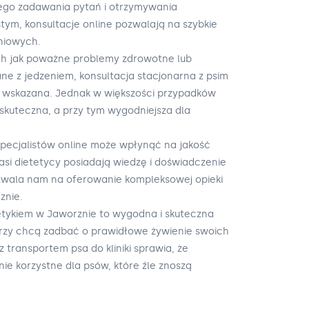
iego zadawania pytań i otrzymywania
tym, konsultacje online pozwalają na szybkie
niowych.
ich jak poważne problemy zdrowotne lub
e z jedzeniem, konsultacja stacjonarna z psim
j wskazana. Jednak w większości przypadków
 skuteczna, a przy tym wygodniejsza dla
specjalistów online może wpłynąć na jakość
asi dietetycy posiadają wiedzę i doświadczenie
zwala nam na oferowanie kompleksowej opieki
znie.
tetykiem w Jaworznie to wygodna i skuteczna
tórzy chcą zadbać o prawidłowe żywienie swoich
z transportem psa do kliniki sprawia, że
nie korzystne dla psów, które źle znoszą