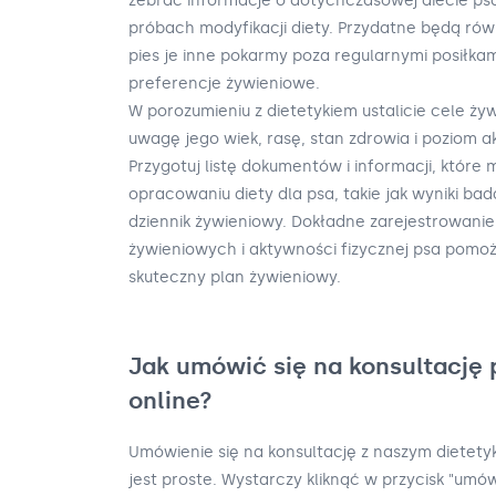
zebrać informacje o dotychczasowej diecie psa,
próbach modyfikacji diety. Przydatne będą rów
pies je inne pokarmy poza regularnymi posiłkami
preferencje żywieniowe.
W porozumieniu z dietetykiem ustalicie cele ży
uwagę jego wiek, rasę, stan zdrowia i poziom a
Przygotuj listę dokumentów i informacji, któ
opracowaniu diety dla psa, takie jak wyniki bad
dziennik żywieniowy. Dokładne zarejestrowan
żywieniowych i aktywności fizycznej psa pomo
skuteczny plan żywieniowy.
Jak umówić się na konsultację 
online?
Umówienie się na konsultację z naszym dietet
jest proste. Wystarczy kliknąć w przycisk "umów