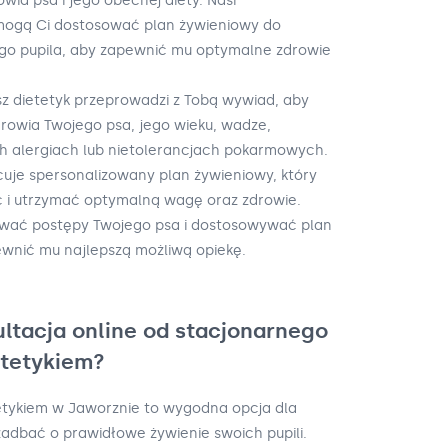
ia psa i jego obecnej diety. Nasi
mogą Ci dostosować plan żywieniowy do
go pupila, aby zapewnić mu optymalne zdrowie
asz dietetyk przeprowadzi z Tobą wywiad, aby
drowia Twojego psa, jego wieku, wadze,
ich alergiach lub nietolerancjach pokarmowych.
cuje spersonalizowany plan żywieniowy, który
 i utrzymać optymalną wagę oraz zdrowie.
ować postępy Twojego psa i dostosowywać plan
ewnić mu najlepszą możliwą opiekę.
ultacja online od stacjonarnego
etetykiem?
tetykiem w Jaworznie to wygodna opcja dla
 zadbać o prawidłowe żywienie swoich pupili.