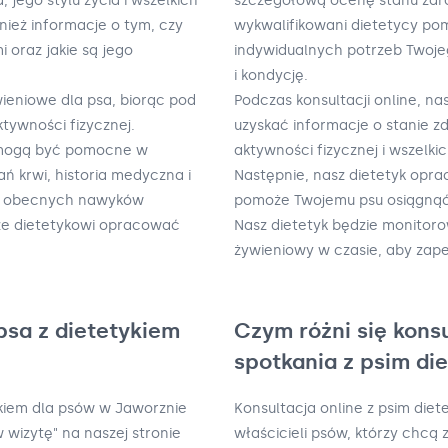
 jego stylu życia i wszelkich
szczegółową ocenę stanu zdrow
nież informacje o tym, czy
wykwalifikowani dietetycy po
 oraz jakie są jego
indywidualnych potrzeb Twoje
i kondycję.
wieniowe dla psa, biorąc pod
Podczas konsultacji online, n
ktywności fizycznej.
uzyskać informacje o stanie z
re mogą być pomocne w
aktywności fizycznej i wszelk
ań krwi, historia medyczna i
Następnie, nasz dietetyk opra
ie obecnych nawyków
pomoże Twojemu psu osiągnąć
że dietetykowi opracować
Nasz dietetyk będzie monitor
żywieniowy w czasie, aby zap
psa z dietetykiem
Czym różni się kons
spotkania z psim di
ykiem dla psów w Jaworznie
Konsultacja online z psim die
 wizytę" na naszej stronie
właścicieli psów, którzy chcą