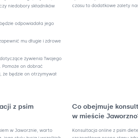
czasu to dodatkowe zalety na
czy niedobory składników
 będzie odpowiadała jego
zapewnić mu długie i zdrowe
i dotyczące żywienia Twojego
m. Pomoże on dobrać
i, że będzie on otrzymywał
acji z psim
Co obejmuje konsult
w mieście Jaworzno
ykiem w Jaworznie, warto
Konsultacja online z psim die