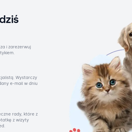
dziś
za i zarezerwuj
tykiem.
jalistą. Wystarczy
odany e-mail w dniu
czne rady, które z
tatkę z wizyty
ed.