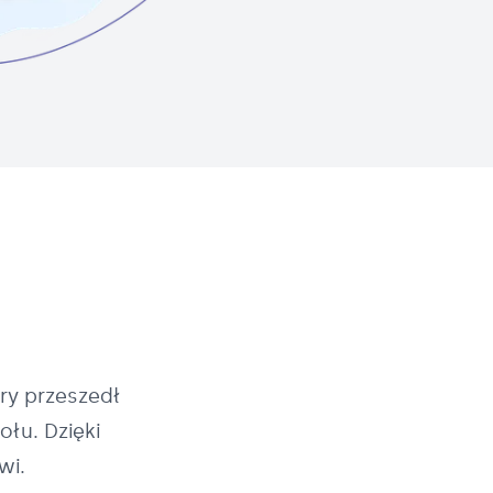
ry przeszedł
łu. Dzięki
wi.