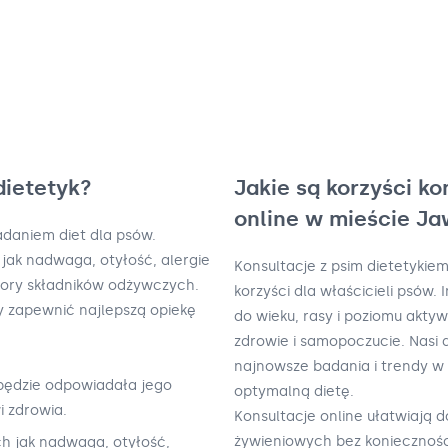
dietetyk?
Jakie są korzyści ko
online w mieście J
kładaniem diet dla psów.
jak nadwaga, otyłość, alergie
Konsultacje z psim dietetykie
ory składników odżywczych.
korzyści dla właścicieli psów
by zapewnić najlepszą opiekę
do wieku, rasy i poziomu akt
zdrowie i samopoczucie. Nasi 
najnowsze badania i trendy w
 będzie odpowiadała jego
optymalną dietę.
i zdrowia.
Konsultacje online ułatwiają 
żywieniowych bez koniecznoś
h jak nadwaga, otyłość,