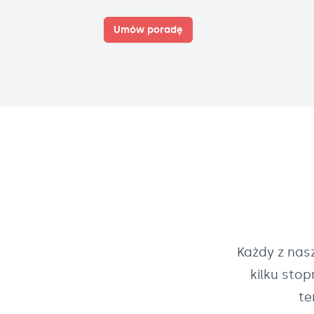
Umów poradę
Każdy z na
kilku sto
te