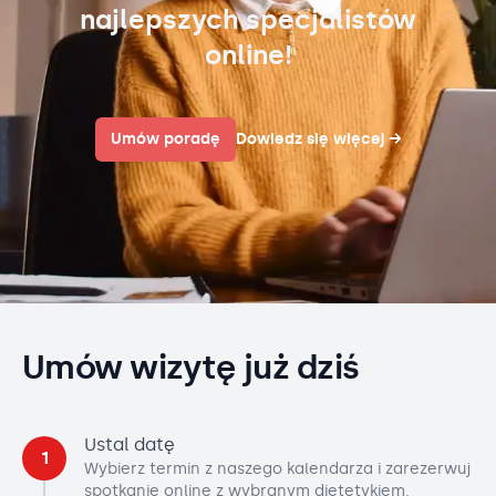
najlepszych specjalistów
online!
Umów poradę
Dowiedz się więcej
→
Umów wizytę już dziś
Ustal datę
1
Wybierz termin z naszego kalendarza i zarezerwuj
spotkanie online z wybranym dietetykiem.