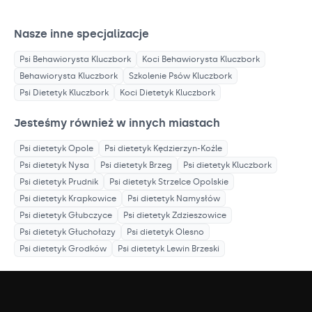
Nasze inne specjalizacje
Psi Behawiorysta
Kluczbork
Koci Behawiorysta
Kluczbork
Behawiorysta
Kluczbork
Szkolenie Psów
Kluczbork
Psi Dietetyk
Kluczbork
Koci Dietetyk
Kluczbork
Jesteśmy również w innych miastach
Psi dietetyk
Opole
Psi dietetyk
Kędzierzyn-Koźle
Psi dietetyk
Nysa
Psi dietetyk
Brzeg
Psi dietetyk
Kluczbork
Psi dietetyk
Prudnik
Psi dietetyk
Strzelce Opolskie
Psi dietetyk
Krapkowice
Psi dietetyk
Namysłów
Psi dietetyk
Głubczyce
Psi dietetyk
Zdzieszowice
Psi dietetyk
Głuchołazy
Psi dietetyk
Olesno
Psi dietetyk
Grodków
Psi dietetyk
Lewin Brzeski