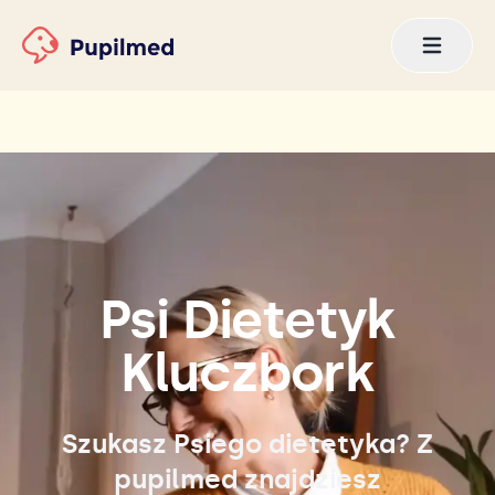
Psi Dietetyk
Kluczbork
Szukasz Psiego dietetyka? Z
pupilmed znajdziesz