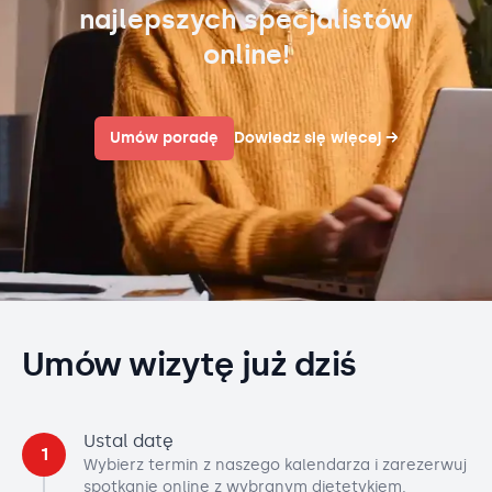
najlepszych specjalistów
online!
Umów poradę
Dowiedz się więcej
→
Umów wizytę już dziś
Ustal datę
1
Wybierz termin z naszego kalendarza i zarezerwuj
spotkanie online z wybranym dietetykiem.