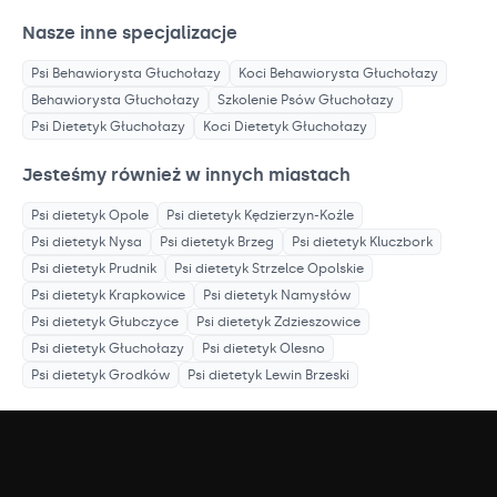
Nasze inne specjalizacje
Psi Behawiorysta
Głuchołazy
Koci Behawiorysta
Głuchołazy
Behawiorysta
Głuchołazy
Szkolenie Psów
Głuchołazy
Psi Dietetyk
Głuchołazy
Koci Dietetyk
Głuchołazy
Jesteśmy również w innych miastach
Psi dietetyk
Opole
Psi dietetyk
Kędzierzyn-Koźle
Psi dietetyk
Nysa
Psi dietetyk
Brzeg
Psi dietetyk
Kluczbork
Psi dietetyk
Prudnik
Psi dietetyk
Strzelce Opolskie
Psi dietetyk
Krapkowice
Psi dietetyk
Namysłów
Psi dietetyk
Głubczyce
Psi dietetyk
Zdzieszowice
Psi dietetyk
Głuchołazy
Psi dietetyk
Olesno
Psi dietetyk
Grodków
Psi dietetyk
Lewin Brzeski