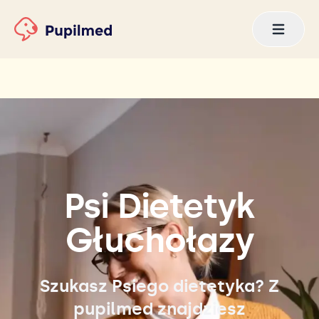
Psi Dietetyk
Głuchołazy
Szukasz Psiego dietetyka? Z
pupilmed znajdziesz