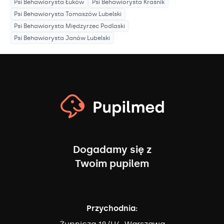
Psi Behawiorysta
Łuków
Psi Behawiorysta
Kraśnik
Psi Behawiorysta
Tomaszów Lubelski
Psi Behawiorysta
Międzyrzec Podlaski
Psi Behawiorysta
Janów Lubelski
Dogadamy się z
Twoim pupilem
Przychodnia: