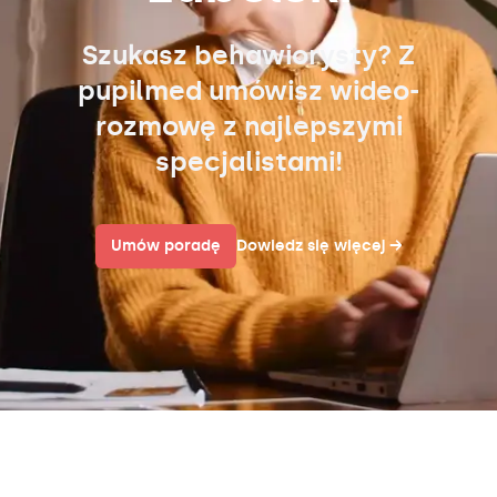
Szukasz behawiorysty? Z
pupilmed umówisz wideo-
rozmowę z najlepszymi
specjalistami!
Umów poradę
Dowiedz się więcej
→