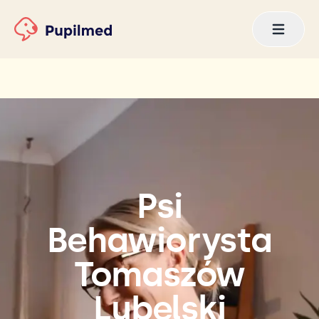
Psi
Behawiorysta
Tomaszów
Lubelski