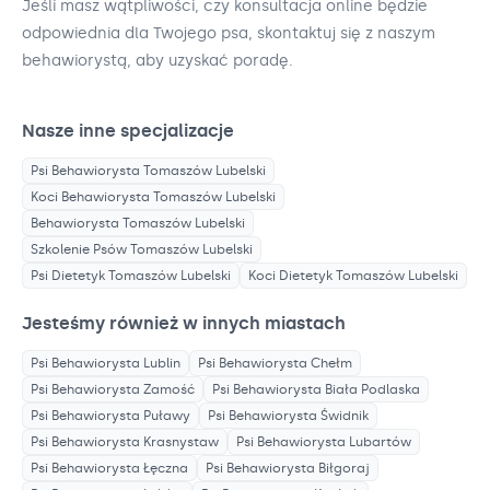
Jeśli masz wątpliwości, czy konsultacja online będzie
odpowiednia dla Twojego psa, skontaktuj się z naszym
behawiorystą, aby uzyskać poradę.
Nasze inne specjalizacje
Psi Behawiorysta
Tomaszów Lubelski
Koci Behawiorysta
Tomaszów Lubelski
Behawiorysta
Tomaszów Lubelski
Szkolenie Psów
Tomaszów Lubelski
Psi Dietetyk
Tomaszów Lubelski
Koci Dietetyk
Tomaszów Lubelski
Jesteśmy również w innych miastach
Psi Behawiorysta
Lublin
Psi Behawiorysta
Chełm
Psi Behawiorysta
Zamość
Psi Behawiorysta
Biała Podlaska
Psi Behawiorysta
Puławy
Psi Behawiorysta
Świdnik
Psi Behawiorysta
Krasnystaw
Psi Behawiorysta
Lubartów
Psi Behawiorysta
Łęczna
Psi Behawiorysta
Biłgoraj