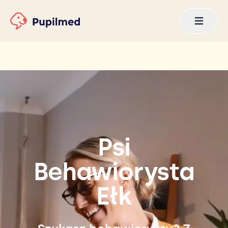
Psi
Behawiorysta
Ełk