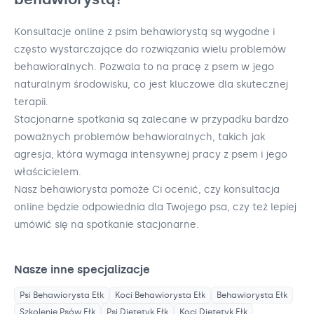
Konsultacje online z psim behawiorystą są wygodne i
często wystarczające do rozwiązania wielu problemów
behawioralnych. Pozwala to na pracę z psem w jego
naturalnym środowisku, co jest kluczowe dla skutecznej
terapii.
Stacjonarne spotkania są zalecane w przypadku bardzo
poważnych problemów behawioralnych, takich jak
agresja, która wymaga intensywnej pracy z psem i jego
właścicielem.
Nasz behawiorysta pomoże Ci ocenić, czy konsultacja
online będzie odpowiednia dla Twojego psa, czy też lepiej
umówić się na spotkanie stacjonarne.
Nasze inne specjalizacje
Psi Behawiorysta
Ełk
Koci Behawiorysta
Ełk
Behawiorysta
Ełk
Szkolenie Psów
Ełk
Psi Dietetyk
Ełk
Koci Dietetyk
Ełk