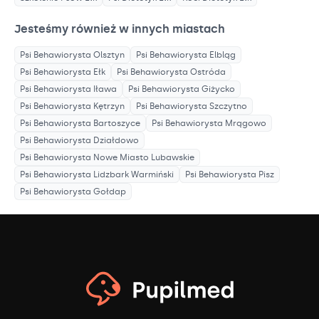
Jesteśmy również w innych miastach
Psi Behawiorysta
Olsztyn
Psi Behawiorysta
Elbląg
Psi Behawiorysta
Ełk
Psi Behawiorysta
Ostróda
Psi Behawiorysta
Iława
Psi Behawiorysta
Giżycko
Psi Behawiorysta
Kętrzyn
Psi Behawiorysta
Szczytno
Psi Behawiorysta
Bartoszyce
Psi Behawiorysta
Mrągowo
Psi Behawiorysta
Działdowo
Psi Behawiorysta
Nowe Miasto Lubawskie
Psi Behawiorysta
Lidzbark Warmiński
Psi Behawiorysta
Pisz
Psi Behawiorysta
Gołdap