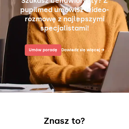
Szukasz behawiorysty? Z
pupilmed umówisz wideo-
rozmowę z najlepszymi
specjalistami!
Umów poradę
Dowiedz się więcej
→
Znasz to?