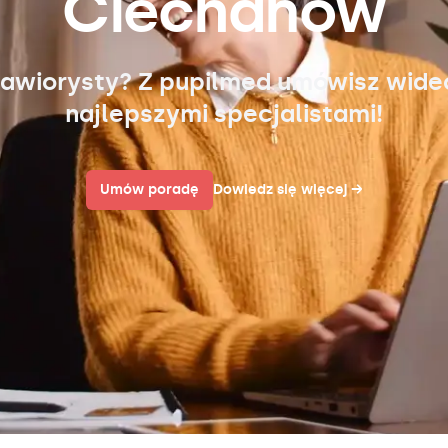
Ciechanów
awiorysty? Z pupilmed umówisz wid
najlepszymi specjalistami!
Umów poradę
Dowiedz się więcej
→