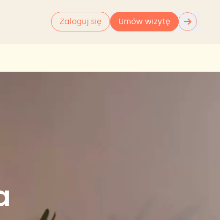
→
Zaloguj się
Umów wizytę
a