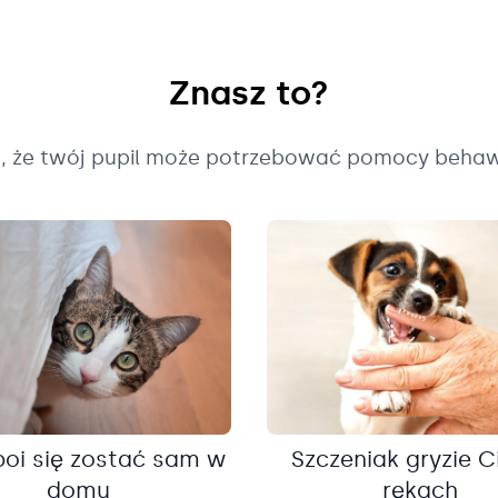
Znasz to?
k, że twój pupil może potrzebować pomocy behaw
boi się zostać sam w
Szczeniak gryzie C
domu
rękach