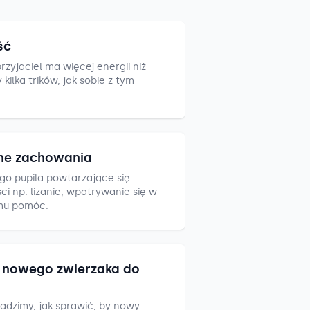
ść
zyjaciel ma więcej energii niż
ilka trików, jak sobie z tym
ne zachowania
go pupila powtarzające się
i np. lizanie, wpatrywanie się w
mu pomóc.
nowego zwierzaka do
adzimy, jak sprawić, by nowy