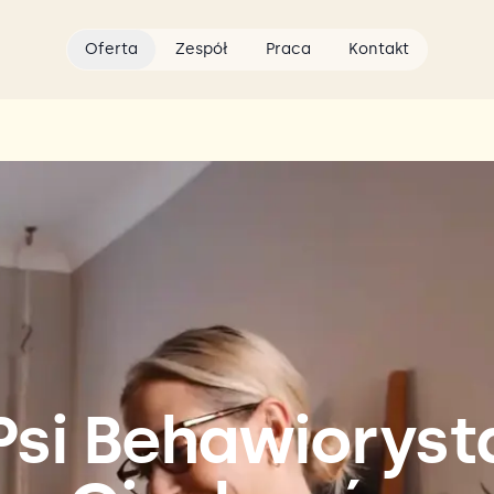
Oferta
Zespół
Praca
Kontakt
Psi Behawioryst