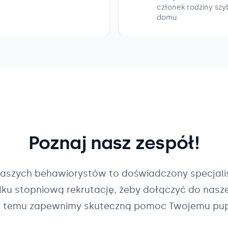
członek rodziny szyb
domu.
Poznaj nasz zespół!
naszych
behawiorystów
to doświadczony specjalis
ilku stopniową rekrutację, żeby dołączyć do nasz
i temu zapewnimy skuteczną pomoc Twojemu pup