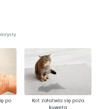
iorysty
ię po
Kot załatwia się poza
kuwetą