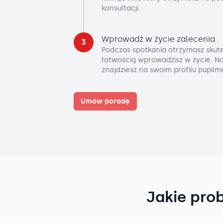
konsultacji.
Wprowadź w życie zalecenia
3
Podczas spotkania otrzymasz skute
łatwością wprowadzisz w życie. No
znajdziesz na swoim profilu pupilm
Umów poradę
Jakie pro