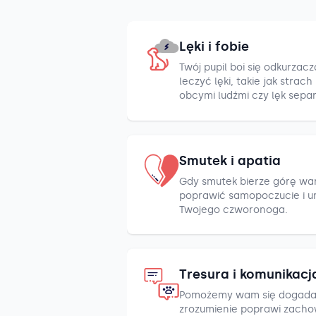
Lęki i fobie
Twój pupil boi się odkurza
leczyć lęki, takie jak strac
obcymi ludźmi czy lęk sepa
Smutek i apatia
Gdy smutek bierze górę war
poprawić samopoczucie i u
Twojego czworonoga.
Tresura i komunikacj
Pomożemy wam się dogada
zrozumienie poprawi zacho