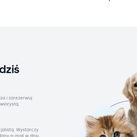
dziś
za i zarezerwuj
wiorystą.
jalistą. Wystarczy
odany e-mail w dniu