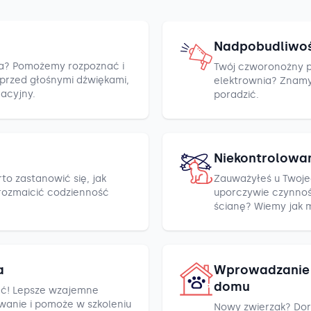
Nadpobudliwo
cza? Pomożemy rozpoznać i
Twój czworonożny pr
h przed głośnymi dźwiękami,
elektrownia? Znamy k
racyjny.
poradzić.
Niekontrolowa
to zastanowić się, jak
Zauważyłeś u Twoje
rozmaicić codzienność
uporczywie czynnośc
ścianę? Wiemy jak 
a
Wprowadzanie 
domu
ć! Lepsze wzajemne
wanie i pomoże w szkoleniu
Nowy zwierzak? Dor