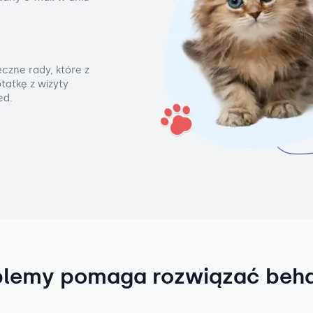
czne rady, które z
tatkę z wizyty
ed.
blemy pomaga rozwiązać beh