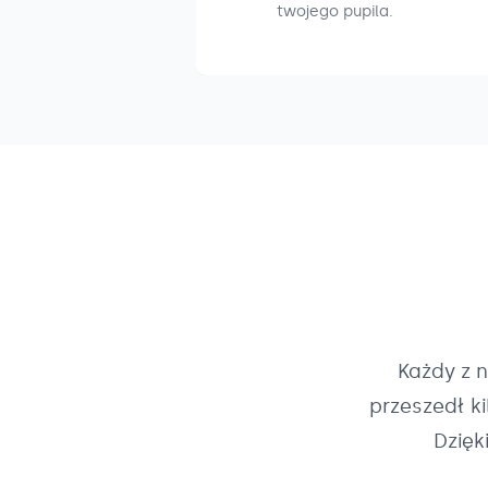
twojego pupila.
Każdy z 
przeszedł k
Dzięk