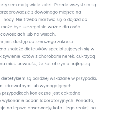
tetykiem mają wiele zalet. Przede wszystkim są
przeprowadzić z dowolnego miejsca na
 i nocy. Nie trzeba martwić się o dojazd do
 może być szczególnie ważne dla osób
cowościach lub na wsiach.
ine jest dostęp do szerszego zakresu
żna znaleźć dietetyków specjalizujących się w
ak żywienie kotów z chorobami nerek, cukrzycą
żna mieć pewność, że kot otrzyma najlepszą
 dietetykiem są bardziej wskazane w przypadku
mi zdrowotnymi lub wymagających
ich przypadkach konieczne jest dokładne
że wykonanie badań laboratoryjnych. Ponadto,
ją na lepszą obserwację kota i jego reakcji na