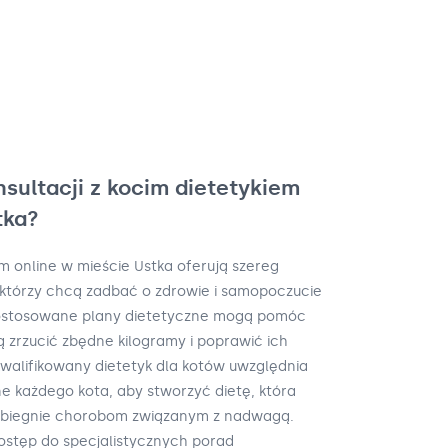
nsultacji z kocim dietetykiem
tka?
em online w mieście Ustka oferują szereg
w, którzy chcą zadbać o zdrowie i samopoczucie
 dostosowane plany dietetyczne mogą pomóc
 zrzucić zbędne kilogramy i poprawić ich
walifikowany dietetyk dla kotów uwzględnia
e każdego kota, aby stworzyć dietę, która
obiegnie chorobom związanym z nadwagą.
dostęp do specjalistycznych porad