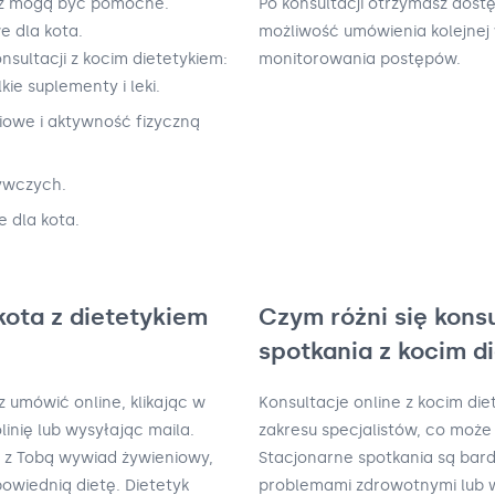
ież mogą być pomocne.
Po konsultacji otrzymasz dost
e dla kota.
możliwość umówienia kolejnej 
nsultacji z kocim dietetykiem:
monitorowania postępów.
ie suplementy i leki.
iowe i aktywność fizyczną
żywczych.
e dla kota.
kota z dietetykiem
Czym różni się kons
spotkania z kocim d
 umówić online, klikając w
Konsultacje online z kocim di
inię lub wysyłając maila.
zakresu specjalistów, co może
i z Tobą wywiad żywieniowy,
Stacjonarne spotkania są bar
owiednią dietę. Dietetyk
problemami zdrowotnymi lub w