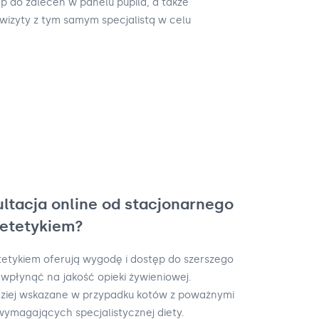
ęp do zaleceń w panelu pupila, a także
wizyty z tym samym specjalistą w celu
ultacja online od stacjonarnego
ietetykiem?
etetykiem oferują wygodę i dostęp do szerszego
 wpłynąć na jakość opieki żywieniowej.
dziej wskazane w przypadku kotów z poważnymi
ymagających specjalistycznej diety.