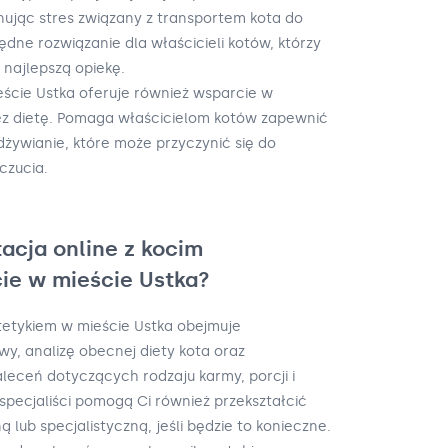
nując stres związany z transportem kota do
zędne rozwiązanie dla właścicieli kotów, którzy
najlepszą opiekę.
ieście Ustka oferuje również wsparcie w
z dietę. Pomaga właścicielom kotów zapewnić
żywianie, które może przyczynić się do
czucia.
acja online z kocim
ie w mieście Ustka?
etetykiem w mieście Ustka obejmuje
y, analizę obecnej diety kota oraz
leceń dotyczących rodzaju karmy, porcji i
 specjaliści pomogą Ci również przekształcić
ą lub specjalistyczną, jeśli będzie to konieczne.