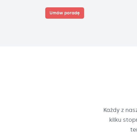
Umów poradę
Każdy z na
kilku sto
te