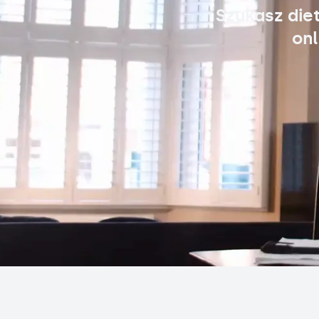
Szukasz die
onl