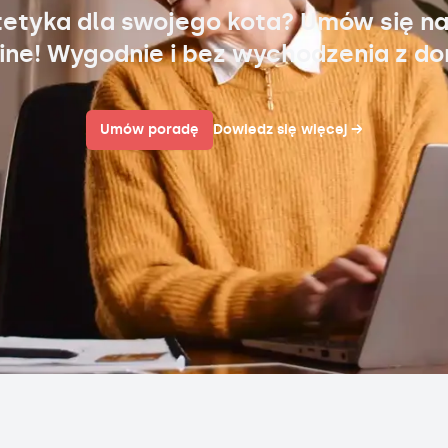
tetyka dla swojego kota? Umów się na
ine! Wygodnie i bez wychodzenia z d
Umów poradę
Dowiedz się więcej
→