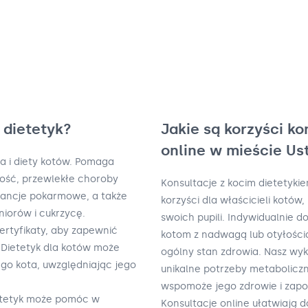
i dietetyk?
Jakie są korzyści ko
online w mieście Us
ia i diety kotów. Pomaga
łość, przewlekłe choroby
Konsultacje z kocim dietetyki
erancje pokarmowe, a także
korzyści dla właścicieli kotó
iorów i cukrzycę.
swoich pupili. Indywidualnie
ertyfikaty, aby zapewnić
kotom z nadwagą lub otyłością
 Dietetyk dla kotów może
ogólny stan zdrowia. Nasz wyk
go kota, uwzględniając jego
unikalne potrzeby metaboliczn
wspomoże jego zdrowie i zap
ietetyk może pomóc w
Konsultacje online ułatwiają 