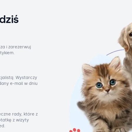
dziś
za i zarezerwuj
tykiem.
jalistą. Wystarczy
odany e-mail w dniu
czne rady, które z
tatkę z wizyty
ed.