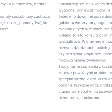
my i suplementów, a także
Konsultacje online z kocim die
wygodne, ponieważ można je 
skonały sposób, aby zadbać o
świecie, o dowolnej porze dnia
ięki naszej pomocy Twój kot
gabinetu weterynaryjnego, co
yciem.
mieszkających w małych miejs
Kolejną zaletą konsultacji onl
specjalistów. W Internecie mo
różnych dziedzinach, takich j
czy alergiami. Dzięki temu mo
możliwą opiekę żywieniową.
Stacjonarne spotkania z kocim
kotów z poważnymi problema
specjalistycznej diety. W tak
badanie fizykalne kota, a tak
stacjonarne spotkania pozwala
różne rodzaje pokarmu.