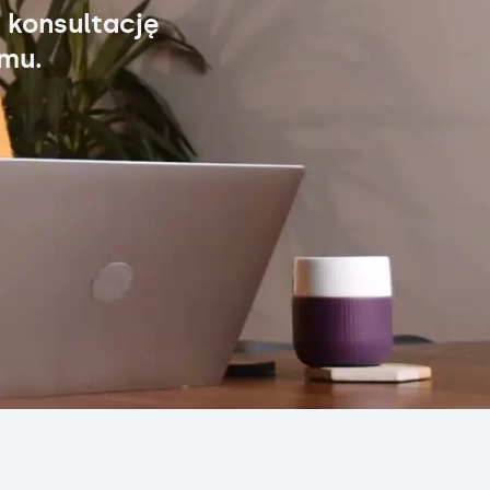
 konsultację
omu.