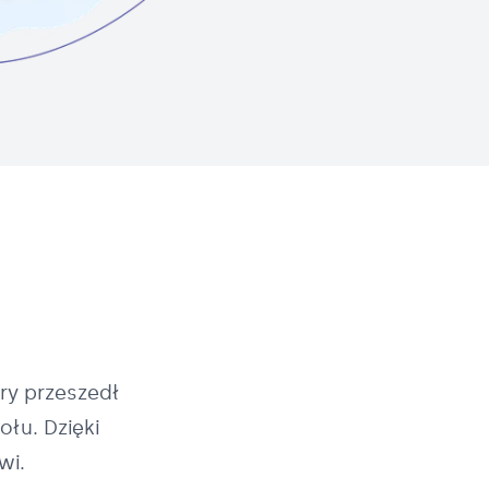
ry przeszedł
łu. Dzięki
wi.