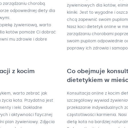
b zarządzaniu chorobą.
żywieniowych dla kotów, elimi
rze odpowiedniej diety dla
kliniki. Jest to wygodne i oszc
wymi.
chcą zapewnić swoim pupilom 
 opiekę żywieniową, warto
Nasz koci dietetyk online w m
k dla kotów pomoże Ci dobrać
zarządzaniu chorobami poprze
ewni mu zdrowie i dobre
swoim pupilom odpowiednie od
poprawy ich zdrowia i samopo
acji z kocim
Co obejmuje konsult
dietetykiem w mieśc
tykiem, warto zebrać jak
Konsultacja online z kocim di
u życia kota. Przydatna jest
szczegółowy wywiad żywieniow
enty i leki. Dokładne
przekazanie indywidualnych za
ch i aktywności fizycznej
częstotliwości karmienia. Nasi
i plan żywieniowy. Zdjęcia
dietę kota na bardziej naturaln