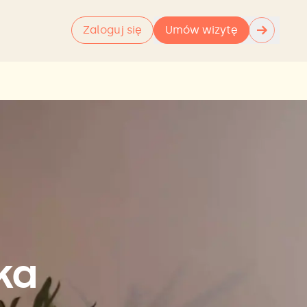
→
Zaloguj się
Umów wizytę
ka