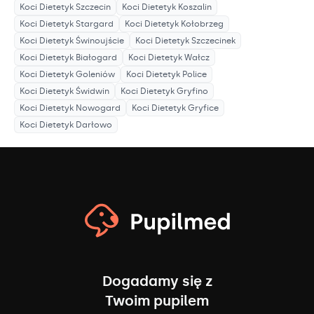
Koci Dietetyk
Szczecin
Koci Dietetyk
Koszalin
Koci Dietetyk
Stargard
Koci Dietetyk
Kołobrzeg
Koci Dietetyk
Świnoujście
Koci Dietetyk
Szczecinek
Koci Dietetyk
Białogard
Koci Dietetyk
Wałcz
Koci Dietetyk
Goleniów
Koci Dietetyk
Police
Koci Dietetyk
Świdwin
Koci Dietetyk
Gryfino
Koci Dietetyk
Nowogard
Koci Dietetyk
Gryfice
Koci Dietetyk
Darłowo
Dogadamy się z
Twoim pupilem