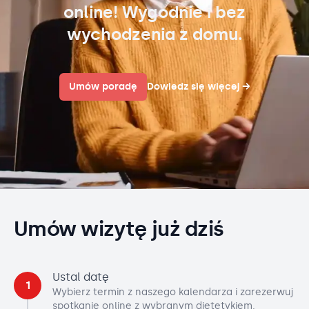
online! Wygodnie i bez
wychodzenia z domu.
Umów poradę
Dowiedz się więcej
→
Umów wizytę już dziś
Ustal datę
1
Wybierz termin z naszego kalendarza i zarezerwuj
spotkanie online z wybranym dietetykiem.