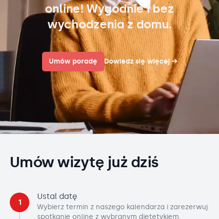
online! Wygodnie i bez
wychodzenia z domu.
Umów poradę
Dowiedz się więcej
→
Umów wizytę już dziś
Ustal datę
1
Wybierz termin z naszego kalendarza i zarezerwuj
spotkanie online z wybranym dietetykiem.