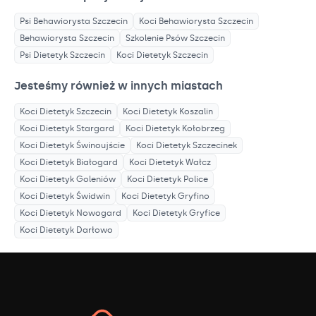
Psi Behawiorysta
Szczecin
Koci Behawiorysta
Szczecin
Behawiorysta
Szczecin
Szkolenie Psów
Szczecin
Psi Dietetyk
Szczecin
Koci Dietetyk
Szczecin
Jesteśmy również w innych miastach
Koci Dietetyk
Szczecin
Koci Dietetyk
Koszalin
Koci Dietetyk
Stargard
Koci Dietetyk
Kołobrzeg
Koci Dietetyk
Świnoujście
Koci Dietetyk
Szczecinek
Koci Dietetyk
Białogard
Koci Dietetyk
Wałcz
Koci Dietetyk
Goleniów
Koci Dietetyk
Police
Koci Dietetyk
Świdwin
Koci Dietetyk
Gryfino
Koci Dietetyk
Nowogard
Koci Dietetyk
Gryfice
Koci Dietetyk
Darłowo