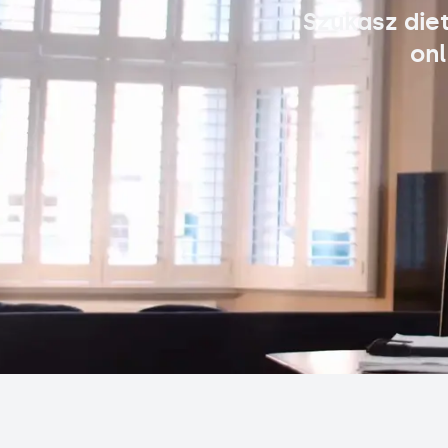
Szukasz die
onl