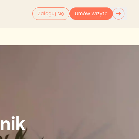
→
Zaloguj się
Umów wizytę
nik