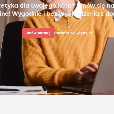
tetyka dla swojego kota? Umów się na
ine! Wygodnie i bez wychodzenia z d
Umów poradę
Dowiedz się więcej
→