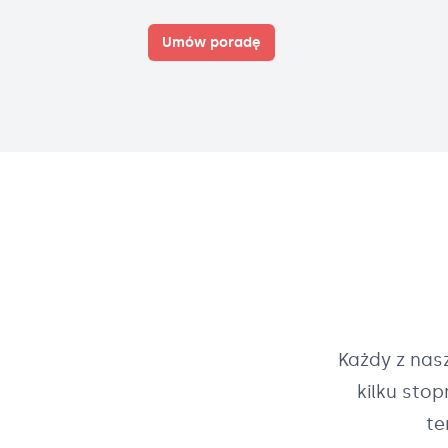
Umów poradę
Każdy z na
kilku sto
te