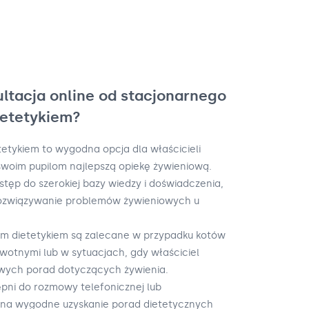
ultacja online od stacjonarnego
ietetykiem?
tetykiem to wygodna opcja dla właścicieli
swoim pupilom najlepszą opiekę żywieniową.
ostęp do szerokiej bazy wiedzy i doświadczenia,
rozwiązywanie problemów żywieniowych u
cim dietetykiem są zalecane w przypadku kotów
otnymi lub w sytuacjach, gdy właściciel
owych porad dotyczących żywienia.
tępni do rozmowy telefonicznej lub
 na wygodne uzyskanie porad dietetycznych