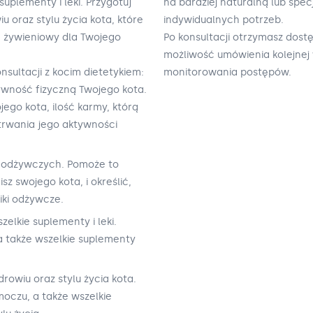
suplementy i leki. Przygotuj
na bardziej naturalną lub spe
u oraz stylu życia kota, które
indywidualnych potrzeb.
 żywieniowy dla Twojego
Po konsultacji otrzymasz dost
możliwość umówienia kolejnej 
nsultacji z kocim dietetykiem:
monitorowania postępów.
ywność fizyczną Twojego kota.
jego kota, ilość karmy, którą
 trwania jego aktywności
ów odżywczych. Pomoże to
sz swojego kota, i określić,
iki odżywcze.
zelkie suplementy i leki.
a także wszelkie suplementy
drowiu oraz stylu życia kota.
moczu, a także wszelkie