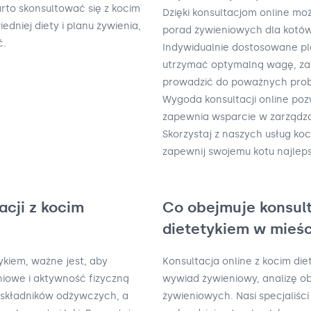
rto skonsultować się z kocim
Dzięki konsultacjom online mo
niej diety i planu żywienia,
porad żywieniowych dla kotów
ć.
Indywidualnie dostosowane p
utrzymać optymalną wagę, zap
prowadzić do poważnych pro
Wygoda konsultacji online pozw
zapewnia wsparcie w zarządza
Skorzystaj z naszych usług koc
zapewnij swojemu kotu najlep
acji z kocim
Co obejmuje konsult
dietetykiem w mieśc
ykiem, ważne jest, aby
Konsultacja online z kocim di
iowe i aktywność fizyczną
wywiad żywieniowy, analizę ob
 i składników odżywczych, a
żywieniowych. Nasi specjaliśc