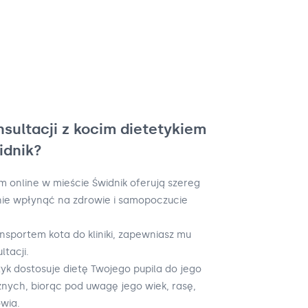
nsultacji z kocim dietetykiem
idnik?
m online w mieście Świdnik oferują szereg
nie wpłynąć na zdrowie i samopoczucie
ansportem kota do kliniki, zapewniasz mu
ltacji.
yk dostosuje dietę Twojego pupila do jego
nych, biorąc pod uwagę jego wiek, rasę,
owia.