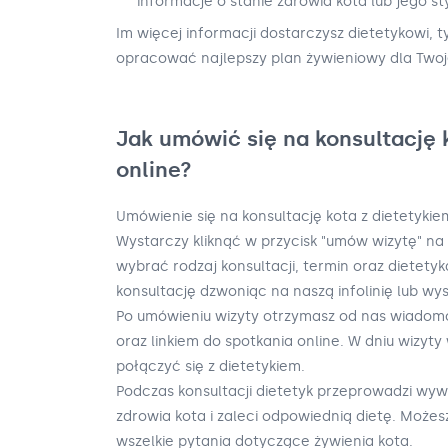
informacje o stanie zdrowia kota lub jego sty
Im więcej informacji dostarczysz dietetykowi, t
opracować najlepszy plan żywieniowy dla Twoj
Jak umówić się na konsultację 
online?
Umówienie się na konsultację kota z dietetykie
Wystarczy kliknąć w przycisk "umów wizytę" na 
wybrać rodzaj konsultacji, termin oraz dietet
konsultację dzwoniąc na naszą infolinię lub wys
Po umówieniu wizyty otrzymasz od nas wiadom
oraz linkiem do spotkania online. W dniu wizyty 
połączyć się z dietetykiem.
Podczas konsultacji dietetyk przeprowadzi wyw
zdrowia kota i zaleci odpowiednią dietę. Może
wszelkie pytania dotyczące żywienia kota.