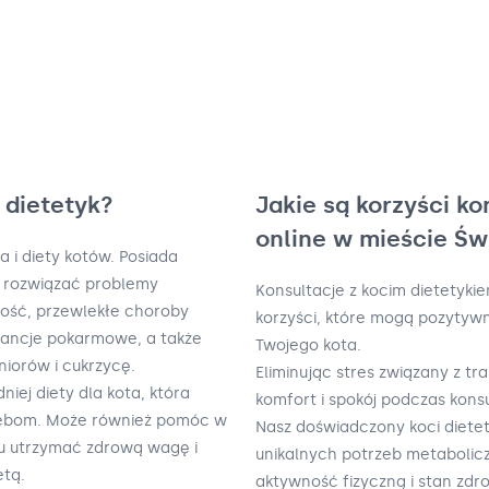
i dietetyk?
Jakie są korzyści ko
online w mieście Św
ia i diety kotów. Posiada
c rozwiązać problemy
Konsultacje z kocim dietetykie
łość, przewlekłe choroby
korzyści, które mogą pozytyw
erancje pokarmowe, a także
Twojego kota.
iorów i cukrzycę.
Eliminując stres związany z tr
ej diety dla kota, która
komfort i spokój podczas konsu
zebom. Może również pomóc w
Nasz doświadczony koci dietet
u utrzymać zdrową wagę i
unikalnych potrzeb metabolicz
etą.
aktywność fizyczną i stan zdr