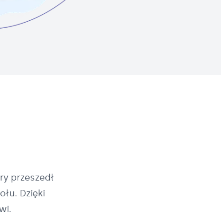
ry przeszedł
łu. Dzięki
wi.