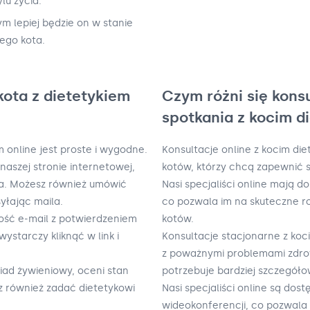
lu życia.
ym lepiej będzie on w stanie
ego kota.
kota z dietetykiem
Czym różni się kons
spotkania z kocim d
m online jest proste i wygodne.
Konsultacje online z kocim die
naszej stronie internetowej,
kotów, którzy chcą zapewnić 
yka. Możesz również umówić
Nasi specjaliści online mają d
yłając maila.
co pozwala im na skuteczne 
ość e-mail z potwierdzeniem
kotów.
wystarczy kliknąć w link i
Konsultacje stacjonarne z ko
z poważnymi problemami zdrow
iad żywieniowy, oceni stan
potrzebuje bardziej szczegół
sz również zadać dietetykowi
Nasi specjaliści online są dos
wideokonferencji, co pozwala