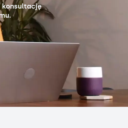
 konsultację
omu.