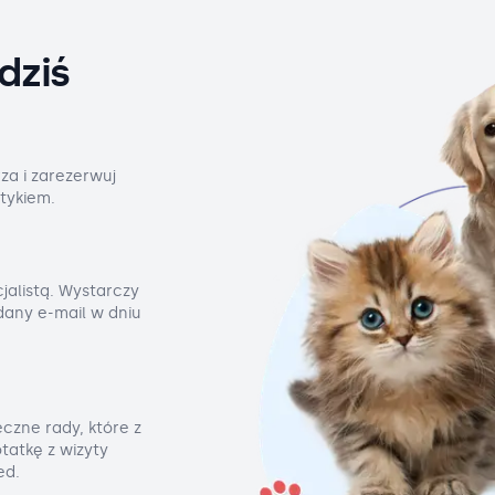
dziś
za i zarezerwuj
tykiem.
jalistą. Wystarczy
odany e-mail w dniu
czne rady, które z
tatkę z wizyty
ed.