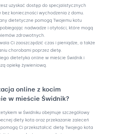
żesz uzyskać dostęp do specjalistycznych
 bez konieczności wychodzenia z domu.
lany dietetyczne pomogą Twojemu kotu
obiegając nadwadze i otyłości, które mogą
blemów zdrowotnych.
ala Ci zaoszczędzić czas i pieniądze, a także
niu chorobami poprzez dietę.
iego dietetyka online w mieście Świdnik i
szą opiekę żywieniową.
acja online z kocim
ie w mieście Świdnik?
etetykiem w Świdniku obejmuje szczegółowy
ecnej diety kota oraz przekazanie zaleceń
i pomogą Ci przekształcić dietę Twojego kota