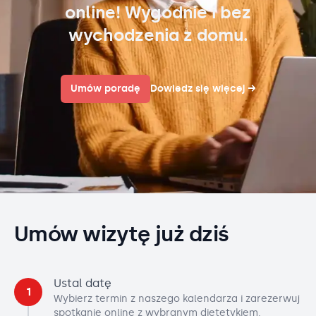
online! Wygodnie i bez
wychodzenia z domu.
Umów poradę
Dowiedz się więcej
→
Umów wizytę już dziś
Ustal datę
1
Wybierz termin z naszego kalendarza i zarezerwuj
spotkanie online z wybranym dietetykiem.