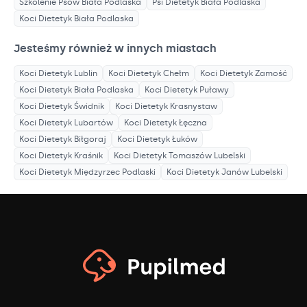
Szkolenie Psów
Biała Podlaska
Psi Dietetyk
Biała Podlaska
Koci Dietetyk
Biała Podlaska
Jesteśmy również w innych miastach
Koci Dietetyk
Lublin
Koci Dietetyk
Chełm
Koci Dietetyk
Zamość
Koci Dietetyk
Biała Podlaska
Koci Dietetyk
Puławy
Koci Dietetyk
Świdnik
Koci Dietetyk
Krasnystaw
Koci Dietetyk
Lubartów
Koci Dietetyk
Łęczna
Koci Dietetyk
Biłgoraj
Koci Dietetyk
Łuków
Koci Dietetyk
Kraśnik
Koci Dietetyk
Tomaszów Lubelski
Koci Dietetyk
Międzyrzec Podlaski
Koci Dietetyk
Janów Lubelski