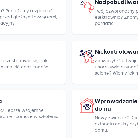
Nadpobudliwo
cza? Pomożemy rozpoznać i
Twój czworonożny pr
h przed głośnymi dźwiękami,
elektrownia? Znamy k
racyjny.
poradzić.
Niekontrolowa
to zastanowić się, jak
Zauważyłeś u Twoje
rozmaicić codzienność
uporczywie czynnośc
ścianę? Wiemy jak 
a
Wprowadzanie 
domu
ć! Lepsze wzajemne
wanie i pomoże w szkoleniu
Nowy zwierzak? Dor
członek rodziny szyb
domu.