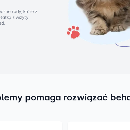
czne rady, które z
tatkę z wizyty
ed.
blemy pomaga rozwiązać beh