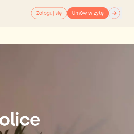
→
Zaloguj się
Umów wizytę
olice