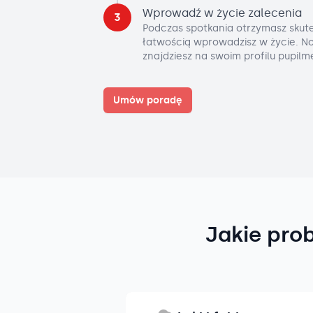
Wprowadź w życie zalecenia
3
Podczas spotkania otrzymasz skute
łatwością wprowadzisz w życie. No
znajdziesz na swoim profilu pupilm
Umów poradę
Jakie pro