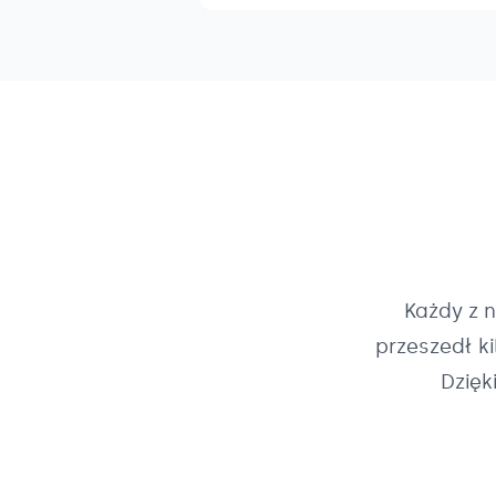
Każdy z 
przeszedł k
Dzięk