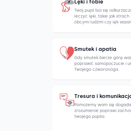
Lęki i fobie
Twój pupil boi się odkurza
leczyć lęki, takie jak strac
obcymi ludźmi czy lęk sepa
Smutek i apatia
Gdy smutek bierze górę war
poprawić samopoczucie i u
Twojego czworonoga.
Tresura i komunikacj
Pomożemy wam się dogada
zrozumienie poprawi zacho
twojego pupila.