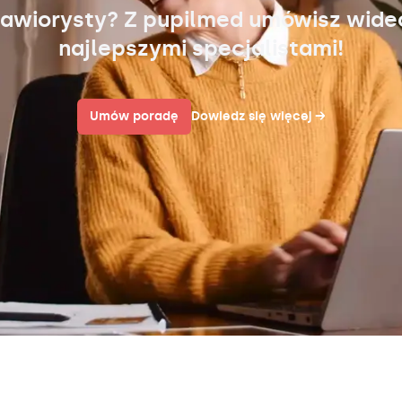
awiorysty? Z pupilmed umówisz wid
najlepszymi specjalistami!
Umów poradę
Dowiedz się więcej
→