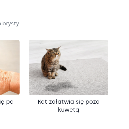
iorysty
ię po
Kot załatwia się poza
kuwetą