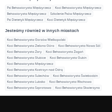
Psi Behawiorysta
Międzyrzecz
Koci Behawiorysta
Międzyrzecz
Behawiorysta
Międzyrzecz
Szkolenie Psów
Międzyrzecz
Psi Dietetyk
Międzyrzecz
Koci Dietetyk
Międzyrzecz
Jesteśmy również w innych miastach
Koci Behawiorysta
Gorzów Wielkopolski
Koci Behawiorysta
Zielona Góra
Koci Behawiorysta
Nowa Sól
Koci Behawiorysta
Żary
Koci Behawiorysta
Żagań
Koci Behawiorysta
Słubice
Koci Behawiorysta
Gubin
Koci Behawiorysta
Międzyrzecz
Koci Behawiorysta
Kostrzyn nad Odrą
Koci Behawiorysta
Sulechów
Koci Behawiorysta
Świebodzin
Koci Behawiorysta
Lubsko
Koci Behawiorysta
Wschowa
Koci Behawiorysta
Szprotawa
Koci Behawiorysta
Skwierzyna