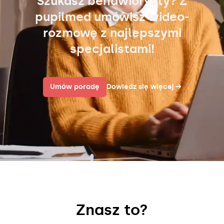
Szukasz behawiorysty? Z
pupilmed umówisz wideo-
rozmowę z najlepszymi
specjalistami!
Umów poradę
Dowiedz się więcej
→
Znasz to?