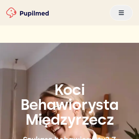
Koci
Behawiorysta
Międzyrzecz