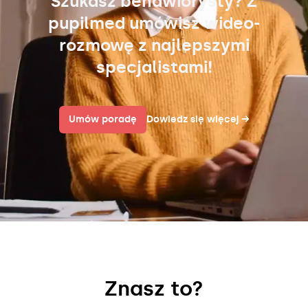
Szukasz behawiorysty? Z
pupilmed umówisz wideo-
rozmowę z najlepszymi
specjalistami!
Umów poradę
Dowiedz się więcej
→
Znasz to?