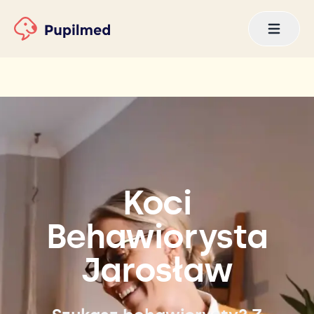
Koci
Behawiorysta
Jarosław