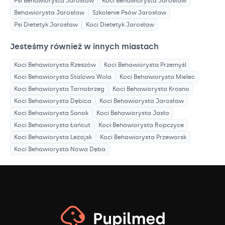
Psi Behawiorysta
Jarosław
Koci Behawiorysta
Jarosław
Behawiorysta
Jarosław
Szkolenie Psów
Jarosław
Psi Dietetyk
Jarosław
Koci Dietetyk
Jarosław
Jesteśmy również w innych miastach
Koci Behawiorysta
Rzeszów
Koci Behawiorysta
Przemyśl
Koci Behawiorysta
Stalowa Wola
Koci Behawiorysta
Mielec
Koci Behawiorysta
Tarnobrzeg
Koci Behawiorysta
Krosno
Koci Behawiorysta
Dębica
Koci Behawiorysta
Jarosław
Koci Behawiorysta
Sanok
Koci Behawiorysta
Jasło
Koci Behawiorysta
Łańcut
Koci Behawiorysta
Ropczyce
Koci Behawiorysta
Leżajsk
Koci Behawiorysta
Przeworsk
Koci Behawiorysta
Nowa Dęba