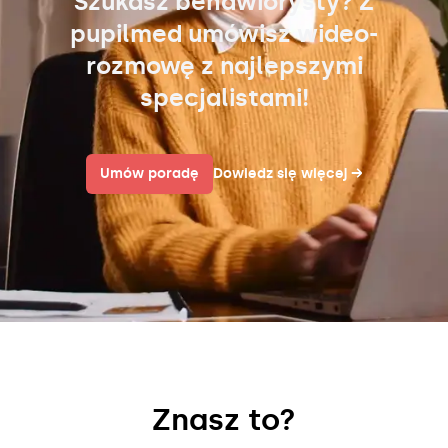
Szukasz behawiorysty? Z
pupilmed umówisz wideo-
rozmowę z najlepszymi
specjalistami!
Umów poradę
Dowiedz się więcej
→
Znasz to?