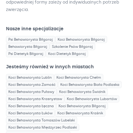
odpowiedniej formy zależy od indywidualnych potrzeb
zwierzęcia.
Nasze inne specjalizacje
Psi Behawiorysta
Biłgoraj
Koci Behawiorysta
Biłgoraj
Behawiorysta
Biłgoraj
Szkolenie Psów
Biłgoraj
Psi Dietetyk
Biłgoraj
Koci Dietetyk
Biłgoraj
Jesteśmy również w innych miastach
Koci Behawiorysta
Lublin
Koci Behawiorysta
Chełm
Koci Behawiorysta
Zamość
Koci Behawiorysta
Biała Podlaska
Koci Behawiorysta
Puławy
Koci Behawiorysta
Świdnik
Koci Behawiorysta
Krasnystaw
Koci Behawiorysta
Lubartów
Koci Behawiorysta
Łęczna
Koci Behawiorysta
Biłgoraj
Koci Behawiorysta
Łuków
Koci Behawiorysta
Kraśnik
Koci Behawiorysta
Tomaszów Lubelski
Koci Behawiorysta
Międzyrzec Podlaski