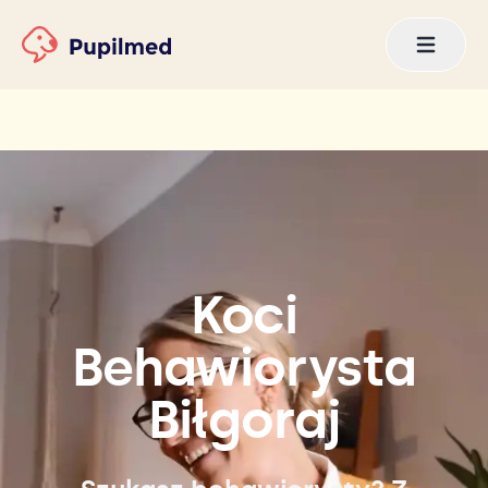
Koci
Behawiorysta
Biłgoraj