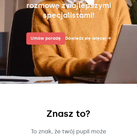
rozmowę z najlepszymi
specjalistami!
Umów poradę
Dowiedz się więcej
→
Znasz to?
To znak, że twój pupil może