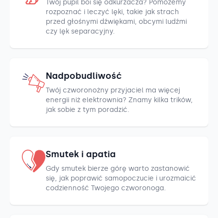
Twój pupil boi się odkurzacza? Pomożemy
rozpoznać i leczyć lęki, takie jak strach
przed głośnymi dźwiękami, obcymi ludźmi
czy lęk separacyjny.
Nadpobudliwość
Twój czworonożny przyjaciel ma więcej
energii niż elektrownia? Znamy kilka trików,
jak sobie z tym poradzić.
Smutek i apatia
Gdy smutek bierze górę warto zastanowić
się, jak poprawić samopoczucie i urozmaicić
codzienność Twojego czworonoga.