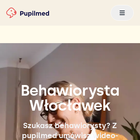
Behawiorysta
Włocławek
Szukasz behawiorysty? Z
pupilmed umówisz wideo-