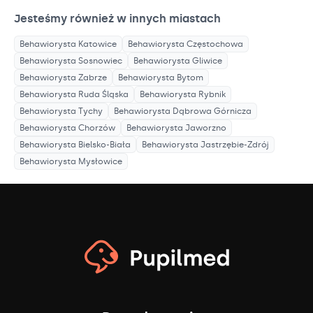
Jesteśmy również w innych miastach
Behawiorysta
Katowice
Behawiorysta
Częstochowa
Behawiorysta
Sosnowiec
Behawiorysta
Gliwice
Behawiorysta
Zabrze
Behawiorysta
Bytom
Behawiorysta
Ruda Śląska
Behawiorysta
Rybnik
Behawiorysta
Tychy
Behawiorysta
Dąbrowa Górnicza
Behawiorysta
Chorzów
Behawiorysta
Jaworzno
Behawiorysta
Bielsko-Biała
Behawiorysta
Jastrzębie-Zdrój
Behawiorysta
Mysłowice