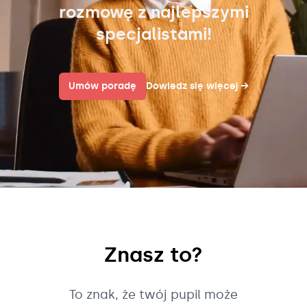
rozmowę z najlepszymi
specjalistami!
Umów poradę
Dowiedz się więcej
→
Znasz to?
To znak, że twój pupil może