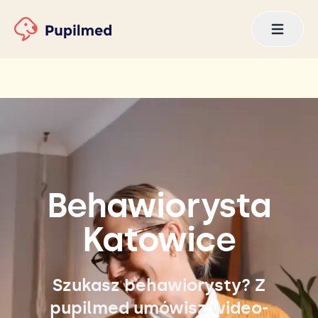
Behawiorysta
Katowice
Szukasz behawiorysty? Z
pupilmed umówisz wideo-