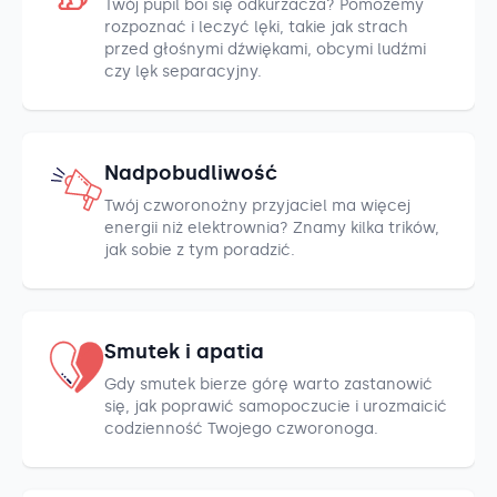
Twój pupil boi się odkurzacza? Pomożemy
rozpoznać i leczyć lęki, takie jak strach
przed głośnymi dźwiękami, obcymi ludźmi
czy lęk separacyjny.
Nadpobudliwość
Twój czworonożny przyjaciel ma więcej
energii niż elektrownia? Znamy kilka trików,
jak sobie z tym poradzić.
Smutek i apatia
Gdy smutek bierze górę warto zastanowić
się, jak poprawić samopoczucie i urozmaicić
codzienność Twojego czworonoga.