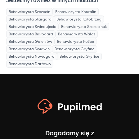
Jesteśmy również w innych miastach
Behawiorysta
Szczecin
Behawiorysta
Koszalin
Behawiorysta
Stargard
Behawiorysta
Kołobrzeg
Behawiorysta
Świnoujście
Behawiorysta
Szczecinek
Behawiorysta
Białogard
Behawiorysta
Wałcz
Behawiorysta
Goleniów
Behawiorysta
Police
Behawiorysta
Świdwin
Behawiorysta
Gryfino
Behawiorysta
Nowogard
Behawiorysta
Gryfice
Behawiorysta
Darłowo
Dogadamy się z