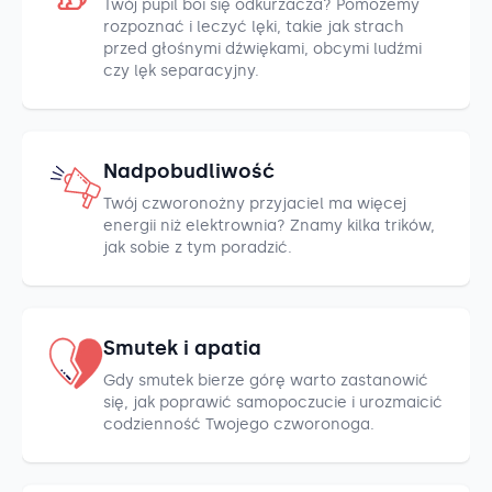
Twój pupil boi się odkurzacza? Pomożemy
rozpoznać i leczyć lęki, takie jak strach
przed głośnymi dźwiękami, obcymi ludźmi
czy lęk separacyjny.
Nadpobudliwość
Twój czworonożny przyjaciel ma więcej
energii niż elektrownia? Znamy kilka trików,
jak sobie z tym poradzić.
Smutek i apatia
Gdy smutek bierze górę warto zastanowić
się, jak poprawić samopoczucie i urozmaicić
codzienność Twojego czworonoga.