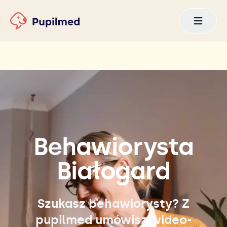
Behawiorysta
Białogard
Szukasz behawiorysty? Z
pupilmed umówisz wideo-