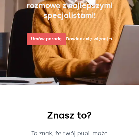
rozmowę z najlepszymi
specjalistami!
Umów poradę
Dowiedz się więcej
→
Znasz to?
To znak, że twój pupil może