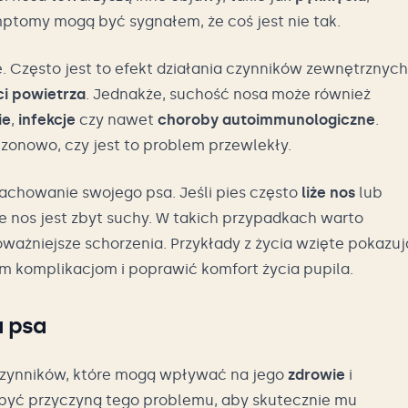
mptomy mogą być sygnałem, że coś jest nie tak.
 Często jest to efekt działania czynników zewnętrznych
ci powietrza
. Jednakże, suchość nosa może również
ie
,
infekcje
czy nawet
choroby autoimmunologiczne
.
zonowo, czy jest to problem przewlekły.
chowanie swojego psa. Jeśli pies często
liże nos
lub
że nos jest zbyt suchy. W takich przypadkach warto
ażniejsze schorzenia. Przykłady z życia wzięte pokazuj
m komplikacjom i poprawić komfort życia pupila.
u psa
czynników, które mogą wpływać na jego
zdrowie
i
e być przyczyną tego problemu, aby skutecznie mu