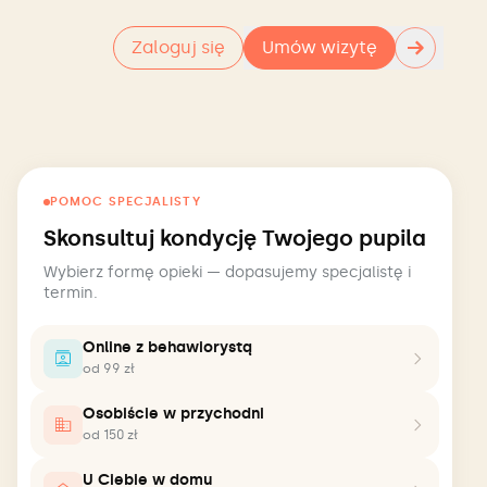
→
Zaloguj się
Umów wizytę
POMOC SPECJALISTY
Skonsultuj kondycję Twojego pupila
Wybierz formę opieki — dopasujemy specjalistę i
termin.
Online z behawiorystą
od 99 zł
Osobiście w przychodni
od 150 zł
U Ciebie w domu