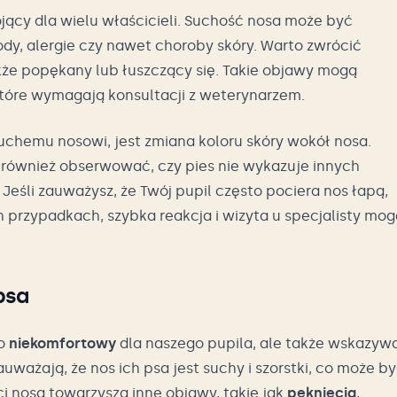
jący dla wielu właścicieli. Suchość nosa może być
dy, alergie czy nawet choroby skóry. Warto zwrócić
także popękany lub łuszczący się. Takie objawy mogą
óre wymagają konsultacji z weterynarzem.
chemu nosowi, jest zmiana koloru skóry wokół nosa.
o również obserwować, czy pies nie wykazuje innych
 Jeśli zauważysz, że Twój pupil często pociera nos łapą,
 przypadkach, szybka reakcja i wizyta u specjalisty mog
psa
ko
niekomfortowy
dla naszego pupila, ale także wskazyw
auważają, że nos ich psa jest suchy i szorstki, co może b
i nosa towarzyszą inne objawy, takie jak
pęknięcia
,