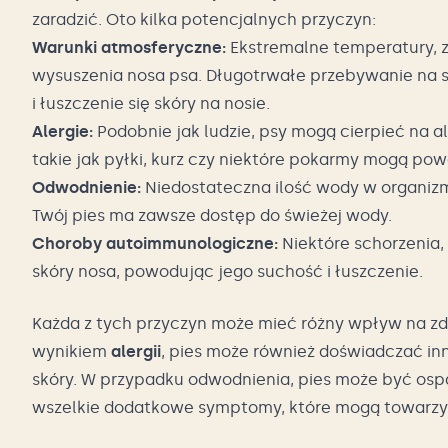
zaradzić. Oto kilka potencjalnych przyczyn:
Warunki atmosferyczne:
Ekstremalne temperatury, z
wysuszenia nosa psa. Długotrwałe przebywanie na
i łuszczenie się skóry na nosie.
Alergie:
Podobnie jak ludzie, psy mogą cierpieć na a
takie jak pyłki, kurz czy niektóre pokarmy mogą po
Odwodnienie:
Niedostateczna ilość wody w organizm
Twój pies ma zawsze dostęp do świeżej wody.
Choroby autoimmunologiczne:
Niektóre schorzenia,
skóry nosa, powodując jego suchość i łuszczenie.
Każda z tych przyczyn może mieć różny wpływ na zdr
wynikiem
alergii
, pies może również doświadczać in
skóry. W przypadku odwodnienia, pies może być osp
wszelkie dodatkowe symptomy, które mogą towarzys