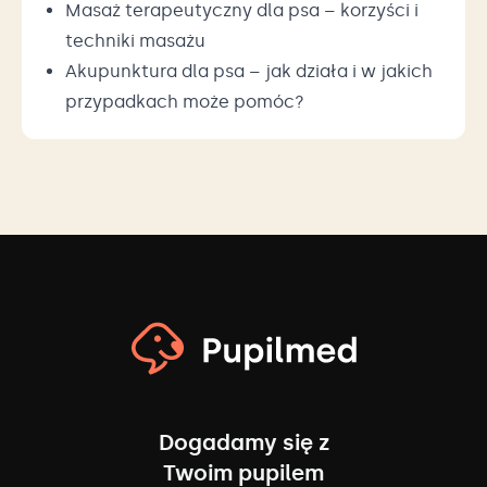
Masaż terapeutyczny dla psa – korzyści i
techniki masażu
Akupunktura dla psa – jak działa i w jakich
przypadkach może pomóc?
Dogadamy się z
Twoim pupilem