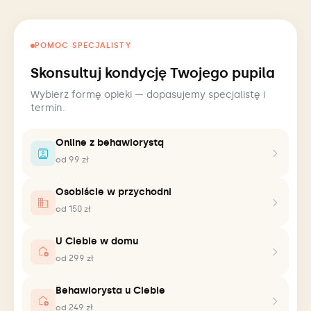
POMOC SPECJALISTY
Skonsultuj kondycję Twojego pupila
Wybierz formę opieki — dopasujemy specjalistę i
termin.
Online z behawiorystą
od 99 zł
Osobiście w przychodni
od 150 zł
U Ciebie w domu
od 299 zł
Behawiorysta u Ciebie
od 249 zł