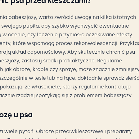
nić psa przed kleszczami?
ia babeszjozy, warto zwrócić uwagę na kilka istotnych
a swojego pupila, aby szybko wychwycić ewentualne
w ocenie, czy leczenie przyniosło oczekiwane efekty.
enty, które wspomogą proces rekonwalescencji. Przykła
erają układ odpornościowy. Aby skutecznie chronić psa
eszjozy, zastosuj środki profilaktyczne. Regularne
 jak obroże, krople czy spraye, może znacznie zmniejsz
zczególnie w lesie lub na łące, dokładnie sprawdź sierś
okazują, że właściciele, którzy regularnie kontrolują
acznie rzadziej spotykają się z problemem babeszjozy.
ozę u psa
zi wiele pytań. Obroże przeciwkleszczowe i preparaty