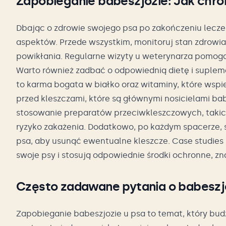
Zapobieganie babeszjozie: Jak chro
Dbając o zdrowie swojego psa po zakończeniu leczen
aspektów. Przede wszystkim, monitoruj stan zdrowi
powikłania. Regularne wizyty u weterynarza pomogą 
Warto również zadbać o odpowiednią dietę i suplem
to karma bogata w białko oraz witaminy, które wspi
przed kleszczami, które są głównymi nosicielami bab
stosowanie preparatów przeciwkleszczowych, takich
ryzyko zakażenia. Dodatkowo, po każdym spacerze, s
psa, aby usunąć ewentualne kleszcze. Case studies p
swoje psy i stosują odpowiednie środki ochronne, zn
Często zadawane pytania o babeszj
Zapobieganie babeszjozie u psa to temat, który bud