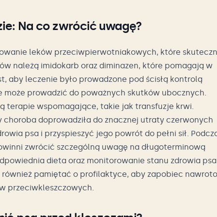
ie: Na co zwrócić uwagę?
sowanie leków przeciwpierwotniakowych, które skuteczn
ków należą imidokarb oraz diminazen, które pomagają w
st, aby leczenie było prowadzone pod ścisłą kontrolą
e może prowadzić do poważnych skutków ubocznych.
 terapie wspomagające, takie jak transfuzje krwi.
y choroba doprowadziła do znacznej utraty czerwonych
owia psa i przyspieszyć jego powrót do pełni sił. Podcz
powinni zwrócić szczególną uwagę na długoterminową
odpowiednia dieta oraz monitorowanie stanu zdrowia psa
 również pamiętać o profilaktyce, aby zapobiec nawrot
ów przeciwkleszczowych.