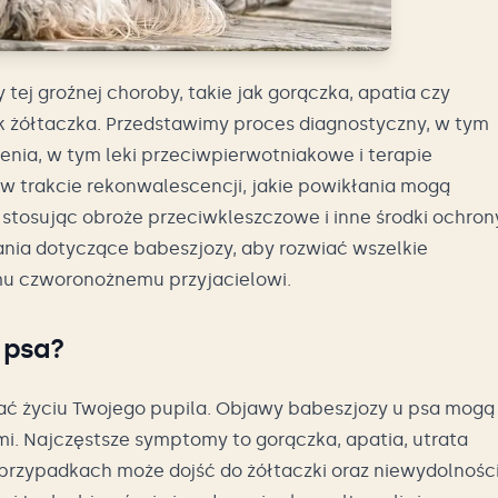
ej groźnej choroby, takie jak gorączka, apatia czy
k żółtaczka. Przedstawimy proces diagnostyczny, w tym
enia, w tym leki przeciwpierwotniakowe i terapie
w trakcie rekonwalescencji, jakie powikłania mogą
 stosując obroże przeciwkleszczowe i inne środki ochron
nia dotyczące babeszjozy, aby rozwiać wszelkie
mu czworonożnemu przyjacielowi.
 psa?
ać życiu Twojego pupila. Objawy babeszjozy u psa mogą
mi. Najczęstsze symptomy to gorączka, apatia, utrata
rzypadkach może dojść do żółtaczki oraz niewydolnośc