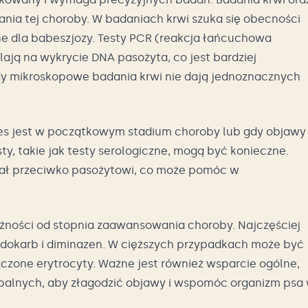
a tej choroby. W badaniach krwi szuka się obecności
ne dla babeszjozy. Testy PCR (reakcja łańcuchowa
ją na wykrycie DNA pasożyta, co jest bardziej
dy mikroskopowe badania krwi nie dają jednoznacznych
ies jest w początkowym stadium choroby lub gdy objawy
y, takie jak testy serologiczne, mogą być konieczne.
iał przeciwko pasożytowi, co może pomóc w
żności od stopnia zaawansowania choroby. Najczęściej
midokarb i diminazen. W cięższych przypadkach może być
szczone erytrocyty. Ważne jest również wsparcie ogólne,
apalnych, aby złagodzić objawy i wspomóc organizm psa