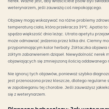
nerek. Ważne jest, aby właściciele psów byli świado
weterynarzem, jeśli zauważą coś niepokojącego.
Objawy mogą wskazywać na różne problemy zdrowot
temperaturą ciała, która przekracza 39°C. Apatia to 
spędza większość dnia leżąc. Utrata apetytu przeja
może odmawiać jedzenia przez kilka dni. Ciemny m
przypominającym kolor herbaty. Żółtaczka objawia s
żółtym zabarwieniem dziąseł. Niewydolność nerek 
objawiających się zmniejszoną ilością oddawanego
Nie ignoruj tych objawów, ponieważ szybka diagnoz
jest przenoszona przez kleszcze, dlatego regularn
w zapobieganiu tej chorobie. Jeśli zauważysz jaki
się z weterynarzem.