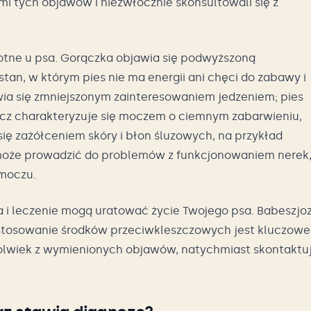
mi tych objawów i niezwłocznie skonsultowali się z
ne u psa. Gorączka objawia się podwyższoną
stan, w którym pies nie ma energii ani chęci do zabawy i
wia się zmniejszonym zainteresowaniem jedzeniem; pies
ocz charakteryzuje się moczem o ciemnym zabarwieniu,
ię zażółceniem skóry i błon śluzowych, na przykład
może prowadzić do problemów z funkcjonowaniem nerek
 moczu.
a i leczenie mogą uratować życie Twojego psa. Babeszjo
e stosowanie środków przeciwkleszczowych jest kluczowe
ekolwiek z wymienionych objawów, natychmiast skontaktu