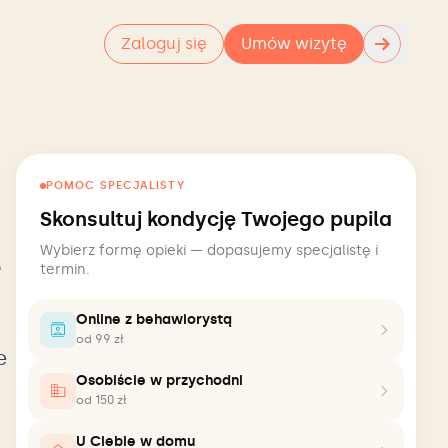
→
Zaloguj się
Umów wizytę
POMOC SPECJALISTY
Skonsultuj kondycję Twojego pupila
Wybierz formę opieki — dopasujemy specjalistę i
e
termin.
Online z behawiorystą
od 99 zł
e
Osobiście w przychodni
od 150 zł
U Ciebie w domu