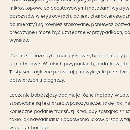
mikroskopowe są podstawowymi metodami wykrywani
pasożytów w erytrocytach, co jest charakterystycz
polimerazy) są również stosowane, ponieważ pozwala
precyzyjne i może być użyteczne w przypadkach, g
wyników.
Diagnoza może być trudniejsza w sytuacjach, gdy p
są nietypowe. W takich przypadkach, dodatkowe test
Testy serologiczne pozwalają na wykrycie przeciwc
potwierdzeniu diagnozy.
Leczenie babeszjozy obejmuje różne metody, w zale
stosowane są leki przeciwpasożytnicze, takie jak i
konieczne podanie transfuzji krwi, aby zastąpić zni
takie jak nawadnianie i podawanie leków przeciwz
walce z chorobą.