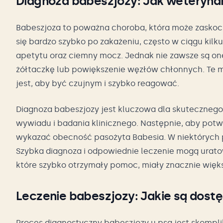
Diagnoza babeszjozy: Jak weteryna
Babeszjoza to poważna choroba, która może zaskoc
się bardzo szybko po zakażeniu, często w ciągu kilk
apetytu oraz ciemny mocz. Jednak nie zawsze są o
żółtaczkę lub powiększenie węzłów chłonnych. Te 
jest, aby być czujnym i szybko reagować.
Diagnoza babeszjozy jest kluczowa dla skutecznego
wywiadu i badania klinicznego. Następnie, aby potw
wykazać obecność pasożyta Babesia. W niektórych 
Szybka diagnoza i odpowiednie leczenie mogą uratow
które szybko otrzymały pomoc, miały znacznie więk
Leczenie babeszjozy: Jakie są dos
Proces diagnostyczny babeszjozy u psa jest skompl