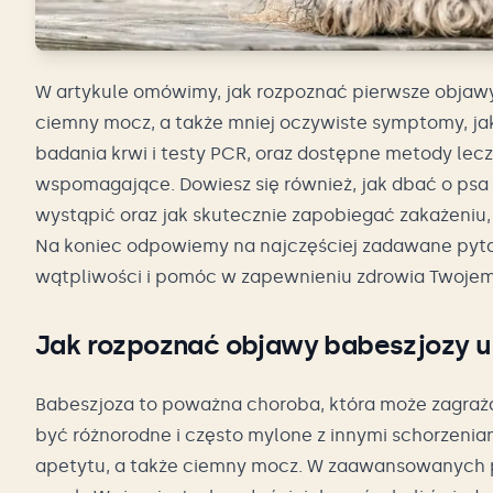
W artykule omówimy, jak rozpoznać pierwsze objawy t
ciemny mocz, a także mniej oczywiste symptomy, ja
badania krwi i testy PCR, oraz dostępne metody lecz
wspomagające. Dowiesz się również, jak dbać o psa 
wystąpić oraz jak skutecznie zapobiegać zakażeniu,
Na koniec odpowiemy na najczęściej zadawane pyta
wątpliwości i pomóc w zapewnieniu zdrowia Twoje
Jak rozpoznać objawy babeszjozy u
Babeszjoza to poważna choroba, która może zagraż
być różnorodne i często mylone z innymi schorzenia
apetytu, a także ciemny mocz. W zaawansowanych p