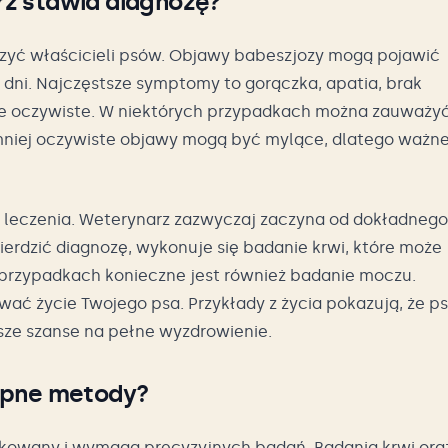
rz stawia diagnozę?
zyć właścicieli psów. Objawy babeszjozy mogą pojawić
u dni. Najczęstsze symptomy to gorączka, apatia, brak
ne oczywiste. W niektórych przypadkach można zauważy
mniej oczywiste objawy mogą być mylące, dlatego ważn
 leczenia. Weterynarz zazwyczaj zaczyna od dokładnego
ierdzić diagnozę, wykonuje się badanie krwi, które może
przypadkach konieczne jest również badanie moczu.
ać życie Twojego psa. Przykłady z życia pokazują, że ps
sze szanse na pełne wyzdrowienie.
tępne metody?
ikowany i wymaga precyzyjnych badań. Badania krwi ora