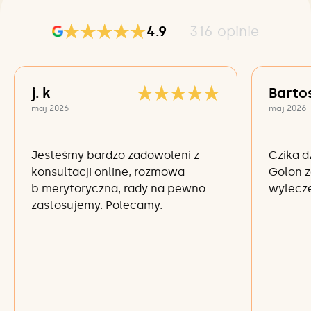
4.9
316
opinie
j. k
Barto
maj 2026
maj 2026
Jesteśmy bardzo zadowoleni z
Czika d
konsultacji online, rozmowa
Golon z
b.merytoryczna, rady na pewno
wylecze
zastosujemy. Polecamy.