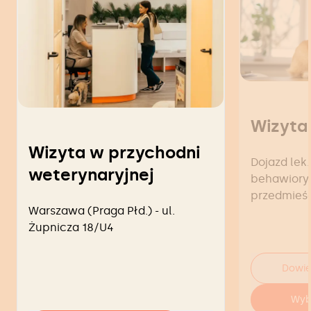
Wizyta
Wizyta w przychodni
Dojazd lek.
weterynaryjnej
behawiorys
przedmieś
Warszawa (Praga Płd.) - ul.
Żupnicza 18/U4
Dowie
Wyb