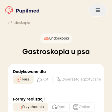
Endoskopia
Endoskopia
Gastroskopia u psa
Dedykowane dla
Pies
Kot
Zwierzęta egzotyczne
Formy realizacji
Przychodnia
Dom
Online