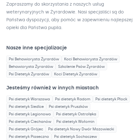
Zapraszamy do skorzystania z naszych usług
weterynaryjnych w Żyrardowie. Nasi specjaliści są do
Państwa dyspozycji, aby pomóc w zapewnieniu najlepszej
opieki dla Państwa pupila.
Nasze inne specjalizacje
Psi Behawiorysta
Żyrardów
Koci Behawiorysta
Żyrardów
Behawiorysta
Żyrardów
Szkolenie Psów
Żyrardów
Psi Dietetyk
Żyrardów
Koci Dietetyk
Żyrardów
Jesteśmy również w innych miastach
Psi dietetyk
Warszawa
Psi dietetyk
Radom
Psi dietetyk
Płock
Psi dietetyk
Siedlce
Psi dietetyk
Pruszków
Psi dietetyk
Legionowo
Psi dietetyk
Ostrołęka
Psi dietetyk
Ciechanów
Psi dietetyk
Wołomin
Psi dietetyk
Grójec
Psi dietetyk
Nowy Dwór Mazowiecki
Psi dietetyk
Piaseczno
Psi dietetyk
Sochaczew