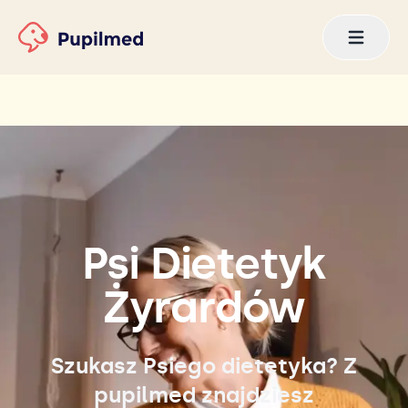
Psi Dietetyk
Żyrardów
Szukasz Psiego dietetyka? Z
pupilmed znajdziesz