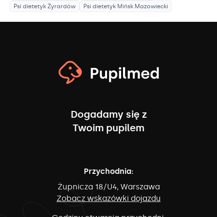
Psi dietetyk
Żyrardów
Psi dietetyk
Mińsk Mazowiecki
Dogadamy się z
Twoim pupilem
Przychodnia:
Żupnicza 18/U4, Warszawa
Zobacz wskazówki dojazdu