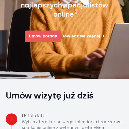
najlepszych specjalistów
online!
Umów poradę
Dowiedz się więcej
→
Umów wizytę już dziś
Ustal datę
1
Wybierz termin z naszego kalendarza i zarezerwuj
spotkanie online z wybranym dietetykiem.