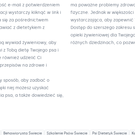
ość e-mail z potwierdzeniem
ma poważne problemy zdrowot
cji wystarczy kliknąć w link i
fizyczne. Jednak w większości
a się za pośrednictwem
wystarczająca, aby zapewnić 
awiać z dietetykiem z
Dostęp do szerszego zakresu 
opieki żywieniowej dla Twojeg
obą wywiad żywieniowy, aby
różnych dziedzinach, co poz
 z Tobą dietę Twojego psa i
również udzielić Ci
przepisów na zdrowe i
ny sposób, aby zadbać o
ęki niej możesz uzyskać
 psa, a także dowiedzieć się,
Behawiorysta
Świecie
Szkolenie Psów
Świecie
Psi Dietetyk
Świecie
K