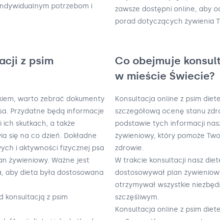
 indywidualnym potrzebom i
zawsze dostępni online, aby od
porad dotyczących żywienia T
acji z psim
Co obejmuje konsult
w mieście Świecie?
tykiem, warto zebrać dokumenty
Konsultacja online z psim die
 psa. Przydatne będą informacje
szczegółową ocenę stanu zdro
 ich skutkach, a także
podstawie tych informacji nas
wia się na co dzień. Dokładne
żywieniowy, który pomoże Tw
ch i aktywności fizycznej psa
zdrowie.
n żywieniowy. Ważne jest
W trakcie konsultacji nasz di
a, aby dieta była dostosowana
dostosowywał plan żywieniowy 
otrzymywał wszystkie niezbęd
d konsultacją z psim
szczęśliwym.
Konsultacja online z psim diet