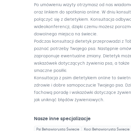
Po umówieniu wizyty otrzymasz od nas wiadom
oraz linkiem do spotkania online. W dniu konsulta
połączyć się z dietetykiem. Konsultacja odbyw
wideokonferencji, dzięki czemu możesz porozm
dowolnego miejsca na świecie.
Podczas konsultacji dietetyk przeprowadzi z T
poznać potrzeby Twojego psa. Następnie omówi
zaproponuje ewentualne zmiany. Dietetyk może 
wskazówek dotyczących żywienia psa, a także 
smaczne posiłki.
Konsultacja z psim dietetykiem online to świet
zdrowie i dobre samopoczucie Twojego psa. Dzi
fachową poradę i wskazówki dotyczące żywienia
jak uniknąć błędów żywieniowych.
Nasze inne specjalizacje
Psi Behawiorysta
Świecie
Koci Behawiorysta
Świecie