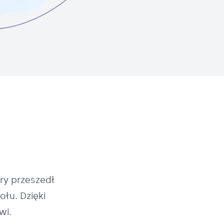
ry przeszedł
łu. Dzięki
wi.