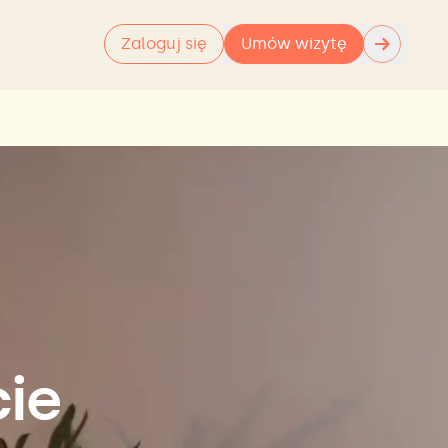
→
Zaloguj się
Umów wizytę
cie