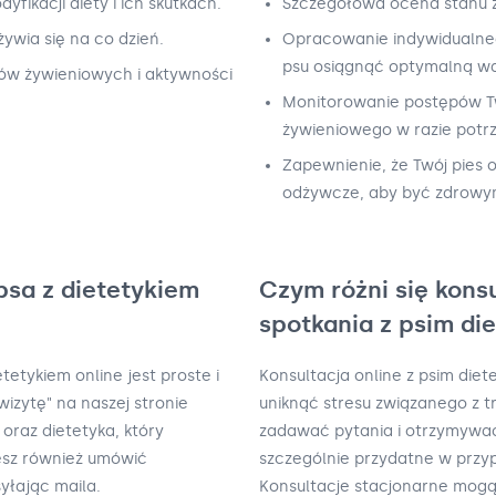
ikacji diety i ich skutkach.
Szczegółowa ocena stanu z
żywia się na co dzień.
Opracowanie indywidualne
psu osiągnąć optymalną wa
ów żywieniowych i aktywności
Monitorowanie postępów T
żywieniowego w razie potr
Zapewnienie, że Twój pies 
odżywcze, aby być zdrowym
psa z dietetykiem
Czym różni się kons
spotkania z psim di
tetykiem online jest proste i
Konsultacja online z psim die
izytę" na naszej stronie
uniknąć stresu związanego z t
 oraz dietetyka, który
zadawać pytania i otrzymywać
esz również umówić
szczególnie przydatne w prz
yłając maila.
Konsultacje stacjonarne mogą