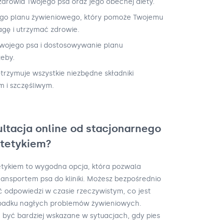
drowia Twojego psa oraz jego obecnej diety.
go planu żywieniowego, który pomoże Twojemu
gę i utrzymać zdrowie.
wojego psa i dostosowywanie planu
zeby.
otrzymuje wszystkie niezbędne składniki
 i szczęśliwym.
ultacja online od stacjonarnego
etetykiem?
tetykiem to wygodna opcja, która pozwala
ransportem psa do kliniki. Możesz bezpośrednio
 odpowiedzi w czasie rzeczywistym, co jest
ypadku nagłych problemów żywieniowych.
 być bardziej wskazane w sytuacjach, gdy pies