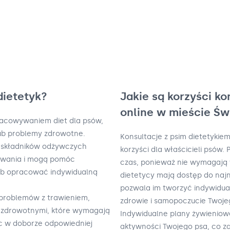
dietetyk?
Jakie są korzyści ko
online w mieście Św
opracowywaniem diet dla psów,
ub problemy zdrowotne.
Konsultacje z psim dietetykiem
t składników odżywczych
korzyści dla właścicieli psów
owania i mogą pomóc
czas, ponieważ nie wymagają 
ub opracować indywidualną
dietetycy mają dostęp do naj
pozwala im tworzyć indywidua
 problemów z trawieniem,
zdrowie i samopoczucie Twojeg
 zdrowotnymi, które wymagają
Indywidualne plany żywieniow
óc w doborze odpowiedniej
aktywności Twojego psa, co za