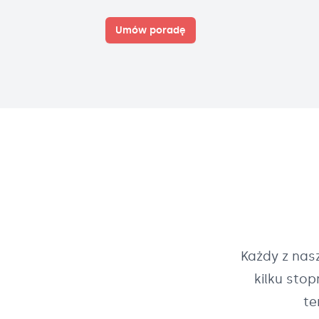
Umów poradę
Każdy z na
kilku sto
te