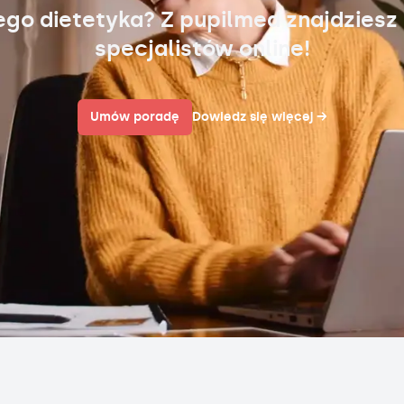
ego dietetyka? Z pupilmed znajdziesz
specjalistów online!
Umów poradę
Dowiedz się więcej
→