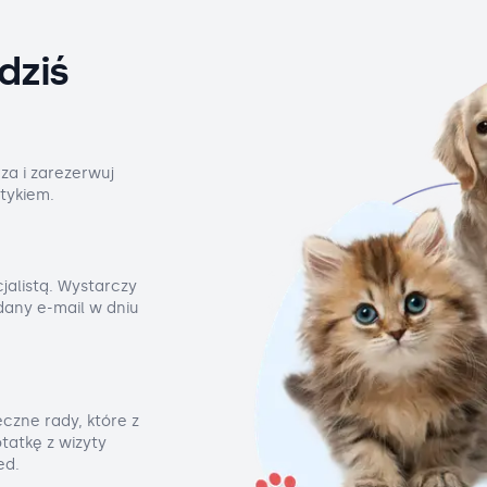
dziś
za i zarezerwuj
tykiem.
jalistą. Wystarczy
odany e-mail w dniu
czne rady, które z
tatkę z wizyty
ed.