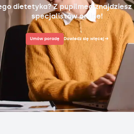
ego dietetyka? Z pupilmed znajdziesz
specjalistów online!
Umów poradę
Dowiedz się więcej
→