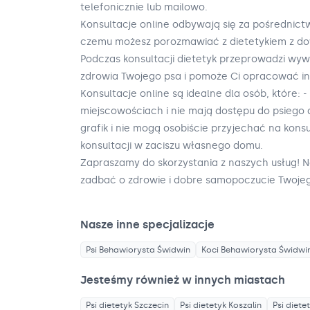
telefonicznie lub mailowo.
Konsultacje online odbywają się za pośrednict
czemu możesz porozmawiać z dietetykiem z do
Podczas konsultacji dietetyk przeprowadzi wyw
zdrowia Twojego psa i pomoże Ci opracować in
Konsultacje online są idealne dla osób, które: 
miejscowościach i nie mają dostępu do psiego d
grafik i nie mogą osobiście przyjechać na kons
konsultacji w zaciszu własnego domu.
Zapraszamy do skorzystania z naszych usług! N
zadbać o zdrowie i dobre samopoczucie Twojeg
Nasze inne specjalizacje
Psi Behawiorysta
Świdwin
Koci Behawiorysta
Świdwi
Jesteśmy również w innych miastach
Psi dietetyk
Szczecin
Psi dietetyk
Koszalin
Psi diete