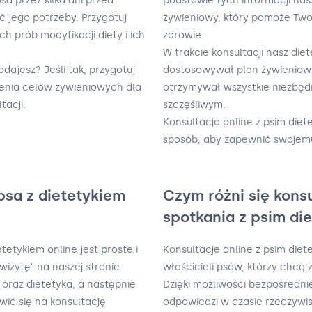
sa przez kilka dni przed
podstawie tych informacji nas
ć jego potrzeby. Przygotuj
żywieniowy, który pomoże Tw
prób modyfikacji diety i ich
zdrowie.
W trakcie konsultacji nasz di
dajesz? Jeśli tak, przygotuj
dostosowywał plan żywieniowy 
lenia celów żywieniowych dla
otrzymywał wszystkie niezbęd
acji.
szczęśliwym.
Konsultacja online z psim die
sposób, aby zapewnić swojemu
psa z dietetykiem
Czym różni się kons
spotkania z psim di
tetykiem online jest proste i
Konsultacje online z psim die
izytę" na naszej stronie
właścicieli psów, którzy chcą
 oraz dietetyka, a następnie
Dzięki możliwości bezpośredn
wić się na konsultację
odpowiedzi w czasie rzeczywis