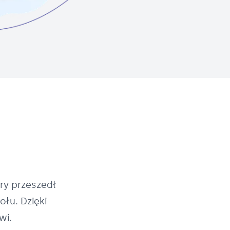
ry przeszedł
łu. Dzięki
wi.