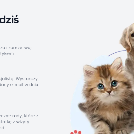
dziś
za i zarezerwuj
tykiem.
jalistą. Wystarczy
odany e-mail w dniu
czne rady, które z
tatkę z wizyty
ed.