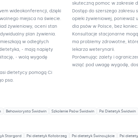
skuteczną pomoc w zakresie di
wem wideokonferencji, dzięki
Dostęp do szerszego zakresu 
wolnego miejsca na świecie.
opieki żywieniowej, ponieważ u
iad żywieniowy, oceni stan
dla psów w Polsce, bez koniecz
dywidualny plan żywienia.
Konsultacje stacjonarne mogą
- mieszkają w odległych
ma problemy zdrowotne, któr
ietetyka, - mają napięty
lekarza weterynarii.
ultację, - wolą wygodę
Porównując zalety i ograniczen
wziąć pod uwagę wygodę, dost
asi dietetycy pomogą Ci
o psa.
n
Behawiorysta
Świdwin
Szkolenie Psów
Świdwin
Psi Dietetyk
Świdwin
tyk
Stargard
Psi dietetyk
Kołobrzeg
Psi dietetyk
Świnoujście
Psi dietet