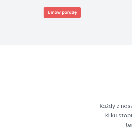
Umów poradę
Każdy z na
kilku sto
te