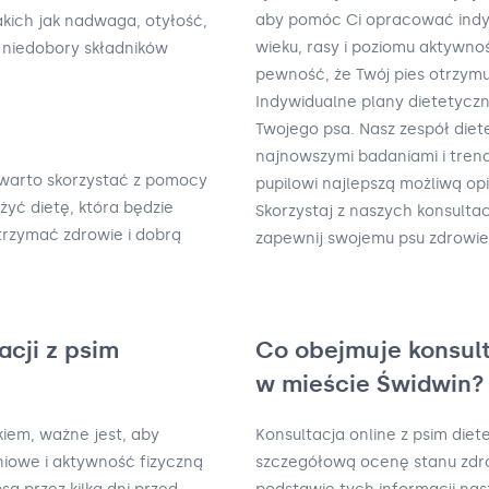
aby pomóc Ci opracować indy
kich jak nadwaga, otyłość,
wieku, rasy i poziomu aktywno
 niedobory składników
pewność, że Twój pies otrzymu
Indywidualne plany dietetycz
Twojego psa. Nasz zespół diet
najnowszymi badaniami i tren
 warto skorzystać z pomocy
pupilowi najlepszą możliwą op
żyć dietę, która będzie
Skorzystaj z naszych konsultac
trzymać zdrowie i dobrą
zapewnij swojemu psu zdrowie 
acji z psim
Co obejmuje konsult
w mieście Świdwin?
kiem, ważne jest, aby
Konsultacja online z psim die
iowe i aktywność fizyczną
szczegółową ocenę stanu zdro