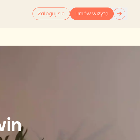
→
Zaloguj się
Umów wizytę
win