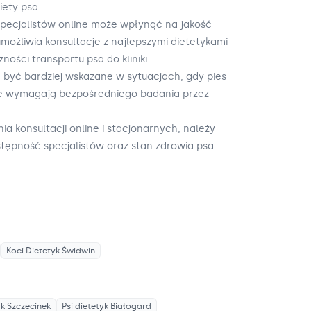
ety psa.
specjalistów online może wpłynąć na jakość
możliwia konsultacje z najlepszymi dietetykami
ności transportu psa do kliniki.
 być bardziej wskazane w sytuacjach, gdy pies
e wymagają bezpośredniego badania przez
ia konsultacji online i stacjonarnych, należy
ępność specjalistów oraz stan zdrowia psa.
Koci Dietetyk
Świdwin
yk
Szczecinek
Psi dietetyk
Białogard