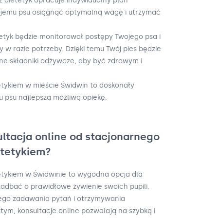
z dietetyk opracuje indywidualny plan
ojemu psu osiągnąć optymalną wagę i utrzymać
etetyk będzie monitorował postępy Twojego psa i
w razie potrzeby. Dzięki temu Twój pies będzie
ne składniki odżywcze, aby być zdrowym i
tetykiem w mieście Świdwin to doskonały
 psu najlepszą możliwą opiekę.
ultacja online od stacjonarnego
etetykiem?
tetykiem w Świdwinie to wygodna opcja dla
 zadbać o prawidłowe żywienie swoich pupili.
iego zadawania pytań i otrzymywania
tym, konsultacje online pozwalają na szybką i