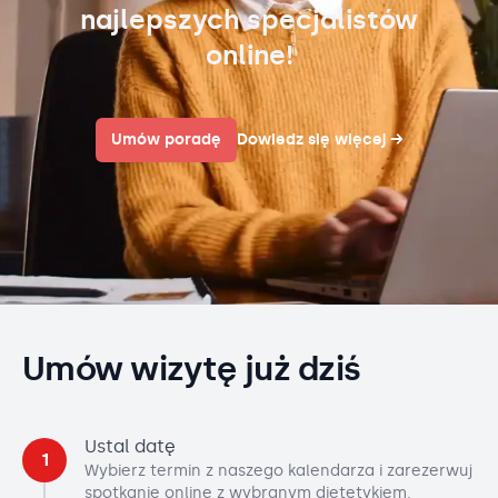
najlepszych specjalistów
online!
Umów poradę
Dowiedz się więcej
→
Umów wizytę już dziś
Ustal datę
1
Wybierz termin z naszego kalendarza i zarezerwuj
spotkanie online z wybranym dietetykiem.