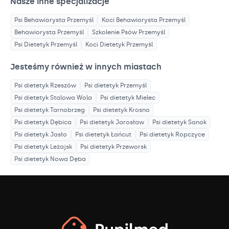
Nasze inne specjalizacje
Psi Behawiorysta
Przemyśl
Koci Behawiorysta
Przemyśl
Behawiorysta
Przemyśl
Szkolenie Psów
Przemyśl
Psi Dietetyk
Przemyśl
Koci Dietetyk
Przemyśl
Jesteśmy również w innych miastach
Psi dietetyk
Rzeszów
Psi dietetyk
Przemyśl
Psi dietetyk
Stalowa Wola
Psi dietetyk
Mielec
Psi dietetyk
Tarnobrzeg
Psi dietetyk
Krosno
Psi dietetyk
Dębica
Psi dietetyk
Jarosław
Psi dietetyk
Sanok
Psi dietetyk
Jasło
Psi dietetyk
Łańcut
Psi dietetyk
Ropczyce
Psi dietetyk
Leżajsk
Psi dietetyk
Przeworsk
Psi dietetyk
Nowa Dęba