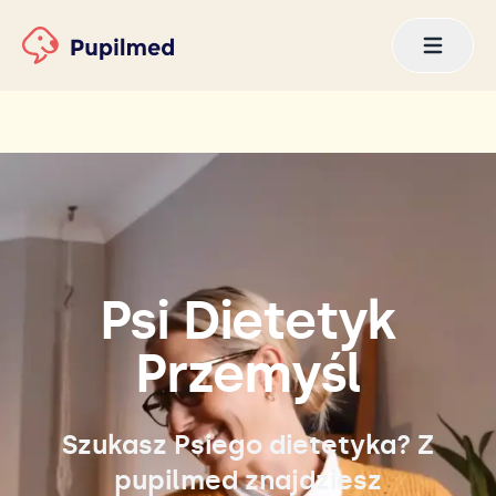
Psi Dietetyk
Przemyśl
Szukasz Psiego dietetyka? Z
pupilmed znajdziesz