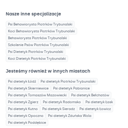
Nasze inne specjalizacje
Psi Behawiorysta
Piotrków Trybunalski
Koci Behawiorysta
Piotrków Trybunalski
Behawiorysta
Piotrków Trybunalski
Szkolenie Psów
Piotrków Trybunalski
Psi Dietetyk
Piotrków Trybunalski
Koci Dietetyk
Piotrków Trybunalski
Jesteśmy również w innych miastach
Psi dietetyk
Łódź
Psi dietetyk
Piotrków Trybunalski
Psi dietetyk
Skierniewice
Psi dietetyk
Pabianice
Psi dietetyk
Tomaszów Mazowiecki
Psi dietetyk
Bełchatów
Psi dietetyk
Zgierz
Psi dietetyk
Radomsko
Psi dietetyk
Łask
Psi dietetyk
Kutno
Psi dietetyk
Sieradz
Psi dietetyk
Łowicz
Psi dietetyk
Opoczno
Psi dietetyk
Zduńska Wola
Psi dietetyk
Poddębice