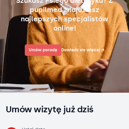
Szukasz Psiego dietetyka? Z
pupilmed znajdziesz
najlepszych specjalistów
online!
Umów poradę
Dowiedz się więcej
→
Umów wizytę już dziś