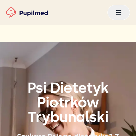
Psi Dietetyk
Piotrków
Trybunalski