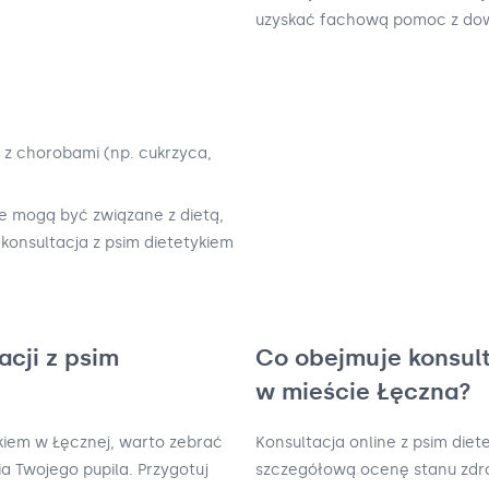
uzyskać fachową pomoc z dow
z chorobami (np. cukrzyca,
e mogą być związane z dietą,
konsultacja z psim dietetykiem
acji z psim
Co obejmuje konsult
w mieście Łęczna?
ykiem w Łęcznej, warto zebrać
Konsultacja online z psim die
ia Twojego pupila. Przygotuj
szczegółową ocenę stanu zdro