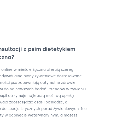
nsultacji z psim dietetykiem
czna?
m online w mieście Łęczna oferują szereg
. Indywidualne plany żywieniowe dostosowane
wności psa zapewniają optymalne zdrowie i
wi do najnowszych badań i trendów w żywieniu
pil otrzymuje najlepszą możliwą opiekę.
wala zaoszczędzić czas i pieniądze, a
 do specjalistycznych porad żywieniowych. Nie
zyty w gabinecie weterynaryjnym, a możesz