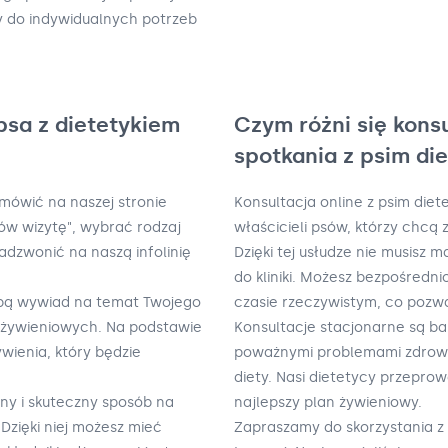
y do indywidualnych potrzeb
psa z dietetykiem
Czym różni się kons
spotkania z psim di
umówić na naszej stronie
Konsultacja online z psim die
mów wizytę", wybrać rodzaj
właścicieli psów, którzy chcą
zadzwonić na naszą infolinię
Dzięki tej usłudze nie musisz 
do kliniki. Możesz bezpośred
Tobą wywiad na temat Twojego
czasie rzeczywistym, co pozw
w żywieniowych. Na podstawie
Konsultacje stacjonarne są b
wienia, który będzie
poważnymi problemami zdrowo
diety. Nasi dietetycy przepro
dny i skuteczny sposób na
najlepszy plan żywieniowy.
zięki niej możesz mieć
Zapraszamy do skorzystania z