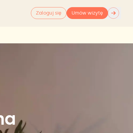
→
Zaloguj się
Umów wizytę
na