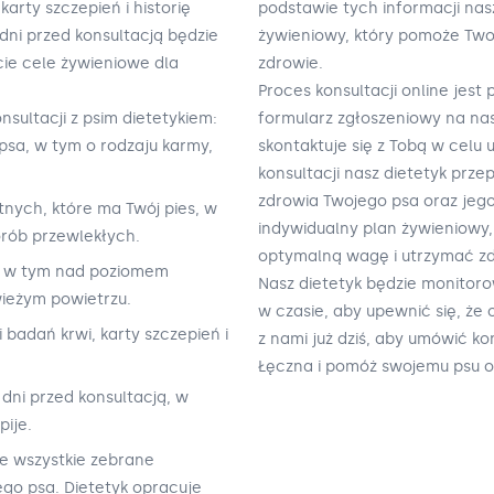
karty szczepień i historię
podstawie tych informacji nas
dni przed konsultacją będzie
żywieniowy, który pomoże Tw
cie cele żywieniowe dla
zdrowie.
Proces konsultacji online jest
sultacji z psim dietetykiem:
formularz zgłoszeniowy na nasz
psa, w tym o rodzaju karmy,
skontaktuje się z Tobą w celu 
konsultacji nasz dietetyk pr
zdrowia Twojego psa oraz jego
tnych, które ma Twój pies, w
indywidualny plan żywieniowy
orób przewlekłych.
optymalną wagę i utrzymać zd
a, w tym nad poziomem
Nasz dietetyk będzie monitor
wieżym powietrzu.
w czasie, aby upewnić się, że 
 badań krwi, karty szczepień i
z nami już dziś, aby umówić ko
Łęczna i pomóż swojemu psu o
 dni przed konsultacją, w
pije.
ie wszystkie zebrane
ego psa. Dietetyk opracuje