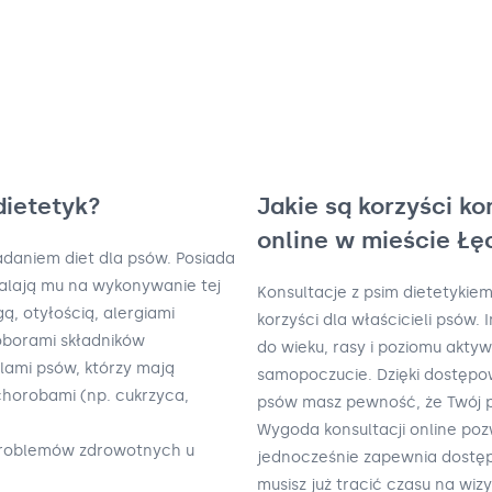
dietetyk?
Jakie są korzyści ko
online w mieście Łę
kładaniem diet dla psów. Posiada
walają mu na wykonywanie tej
Konsultacje z psim dietetykie
, otyłością, alergiami
korzyści dla właścicieli psów
oborami składników
do wieku, rasy i poziomu akty
lami psów, którzy mają
samopoczucie. Dzięki dostępo
horobami (np. cukrzyca,
psów masz pewność, że Twój pu
Wygoda konsultacji online poz
 problemów zdrowotnych u
jednocześnie zapewnia dostęp
musisz już tracić czasu na wi