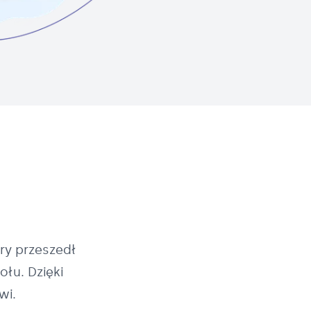
ry przeszedł
łu. Dzięki
wi.