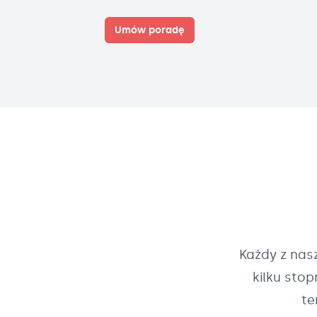
Umów poradę
Każdy z na
kilku sto
te