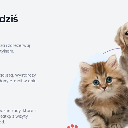
dziś
za i zarezerwuj
tykiem.
jalistą. Wystarczy
odany e-mail w dniu
czne rady, które z
tatkę z wizyty
ed.