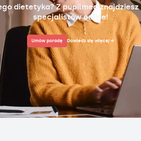
ego dietetyka? Z pupilmed znajdziesz
specjalistów online!
Umów poradę
Dowiedz się więcej
→