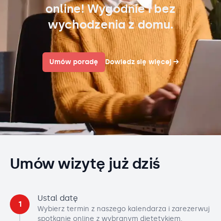
online! Wygodnie i bez
wychodzenia z domu.
Umów poradę
Dowiedz się więcej
→
Umów wizytę już dziś
Ustal datę
1
Wybierz termin z naszego kalendarza i zarezerwuj
spotkanie online z wybranym dietetykiem.