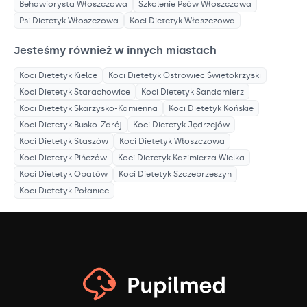
Behawiorysta
Włoszczowa
Szkolenie Psów
Włoszczowa
Psi Dietetyk
Włoszczowa
Koci Dietetyk
Włoszczowa
Jesteśmy również w innych miastach
Koci Dietetyk
Kielce
Koci Dietetyk
Ostrowiec Świętokrzyski
Koci Dietetyk
Starachowice
Koci Dietetyk
Sandomierz
Koci Dietetyk
Skarżysko-Kamienna
Koci Dietetyk
Końskie
Koci Dietetyk
Busko-Zdrój
Koci Dietetyk
Jędrzejów
Koci Dietetyk
Staszów
Koci Dietetyk
Włoszczowa
Koci Dietetyk
Pińczów
Koci Dietetyk
Kazimierza Wielka
Koci Dietetyk
Opatów
Koci Dietetyk
Szczebrzeszyn
Koci Dietetyk
Połaniec