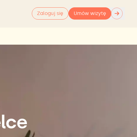
→
Zaloguj się
Umów wizytę
elce