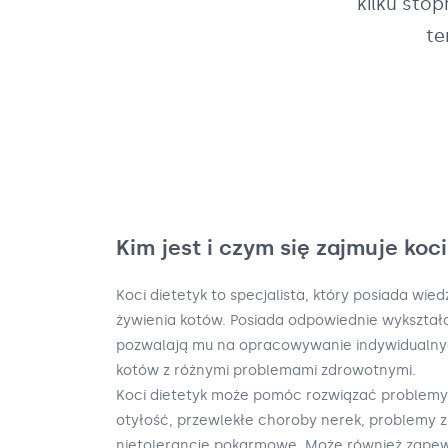
kilku sto
te
Kim jest i czym się zajmuje koc
Koci dietetyk to specjalista, który posiada wied
żywienia kotów. Posiada odpowiednie wykształce
pozwalają mu na opracowywanie indywidualny
kotów z różnymi problemami zdrowotnymi.
Koci dietetyk może pomóc rozwiązać problemy 
otyłość, przewlekłe choroby nerek, problemy z 
nietolerancje pokarmowe. Może również zapew