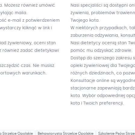
yka. Możesz również umówić
Nasi specjaliści są dostępni 
yłając maila.
żywienia, problemów trawienny
ość e-mail z potwierdzeniem
Twojego kota.
wystarczy kliknąć w link i
W niektórych przypadkach, ta
zaburzenia odżywiania, konsul
iad żywieniowy, oceni stan
Nasi dietetycy ocenią stan Tw
sz również zadać dietetykowi
pomóc mu odzyskać zdrowie.
Dostęp do szerszego zakresu 
zczędzić czas. Nie musisz
opieki żywieniowej dla Twojeg
mfortowych warunkach.
różnych dziedzinach, co poz
Konsultacje online są wygodne
stacjonarne zapewniają bardz
kota. Wybór odpowiedniej opcj
kota i Twoich preferencji.
a
Strzelce Opolskie
Behawiorysta
Strzelce Opolskie
Szkolenie Psów
Strze