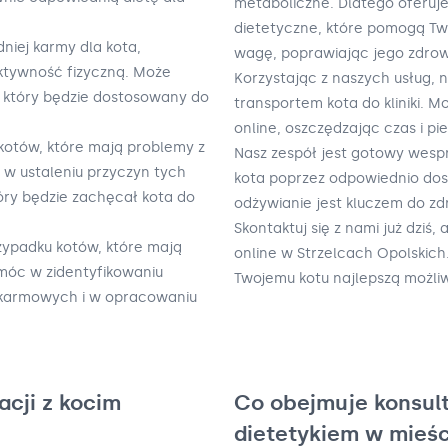
metaboliczne. Dlatego oferuj
dietetyczne, które pomogą Tw
iej karmy dla kota,
wagę, poprawiając jego zdrow
aktywność fizyczną. Może
Korzystając z naszych usług, n
 który będzie dostosowany do
transportem kota do kliniki. 
online, oszczędzając czas i pi
kotów, które mają problemy z
Nasz zespół jest gotowy wesp
w ustaleniu przyczyn tych
kota poprzez odpowiednio dos
óry będzie zachęcał kota do
odżywianie jest kluczem do zdr
Skontaktuj się z nami już dziś
zypadku kotów, które mają
online w Strzelcach Opolskich
móc w zidentyfikowaniu
Twojemu kotu najlepszą możli
okarmowych i w opracowaniu
acji z kocim
Co obejmuje konsult
dietetykiem w mieśc