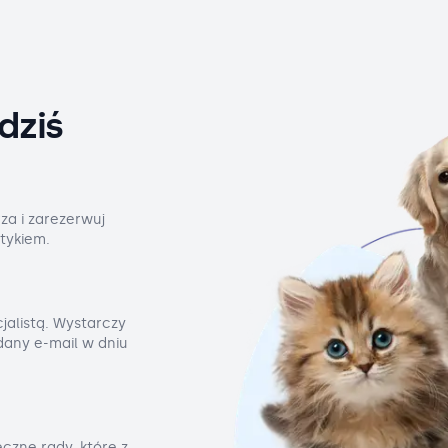
dziś
za i zarezerwuj
tykiem.
jalistą. Wystarczy
odany e-mail w dniu
czne rady, które z