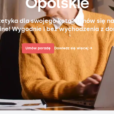
Opolskie
tetyka dla swojego kota? Umów się na
ine! Wygodnie i bez wychodzenia z d
Umów poradę
Dowiedz się więcej
→