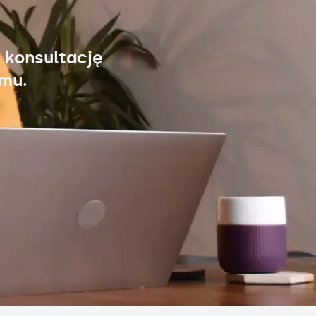
 konsultację
omu.