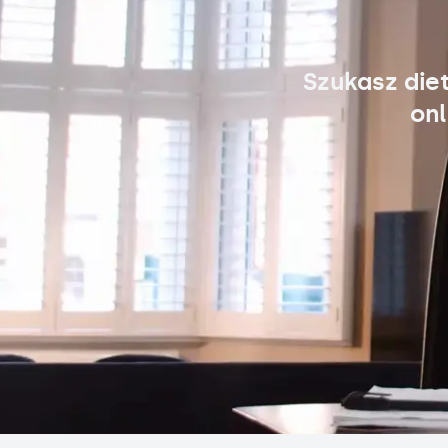
Szukasz die
onl