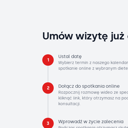
Umów wizytę już 
Ustal datę
1
Wybierz termin z naszego kalendar
spotkanie online z wybranym diete
Dołącz do spotkania online
2
Rozpocznij rozmowę wideo ze spec
kliknąć link, który otrzymasz na p
konsultacji.
Wprowadź w życie zalecenia
3
Podczas spotkania otrzymasz skute