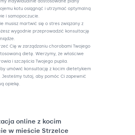
emy indywidualnie dostosowane plany
ojemu kotu osiągnąć i utrzymać optymalną
ie i samopoczucie.
ie musisz martwić się o stres związany z
Możesz wygodnie przeprowadzić konsultację
eniądze.
rzeć Cię w zarządzaniu chorobami Twojego
tosowaną dietę. Wierzymy, że właściwe
owia i szczęścia Twojego pupila.
, aby umówić konsultację z kocim dietetykiem
. Jesteśmy tutaj, aby pomóc Ci zapewnić
wą opiekę.
acja online z kocim
ie w mieście Strzelce