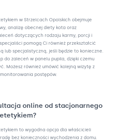
etetykiem w Strzelcach Opolskich obejmuje
y, analizę obecnej diety kota oraz
leceń dotyczących rodzaju karmy, porcji i
 specjaliści pomogą Ci również przekształcić
ą lub specjalistyczną, jeśli będzie to konieczne.
ęp do zaleceń w panelu pupila, dzięki czemu
yć. Możesz również umówić kolejną wizytę z
 monitorowania postępów.
ultacja online od stacjonarnego
ietetykiem?
tetykiem to wygodna opcja dla właścicieli
oradę bez konieczności wychodzenia z domu.