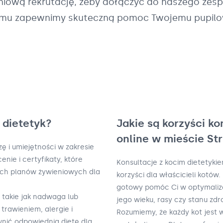
pniową rekrutację, żeby dołączyć do naszego zespo
mu zapewnimy skuteczną pomoc Twojemu pupilo
i dietetyk?
Jakie są korzyści ko
online w mieście St
zę i umiejętności w zakresie
nie i certyfikaty, które
Konsultacje z kocim dietetyki
ch planów żywieniowych dla
korzyści dla właścicieli kotów
gotowy pomóc Ci w optymalizac
takie jak nadwaga lub
jego wieku, rasy czy stanu zdr
trawieniem, alergie i
Rozumiemy, że każdy kot jest 
nić odpowiednią dietę dla