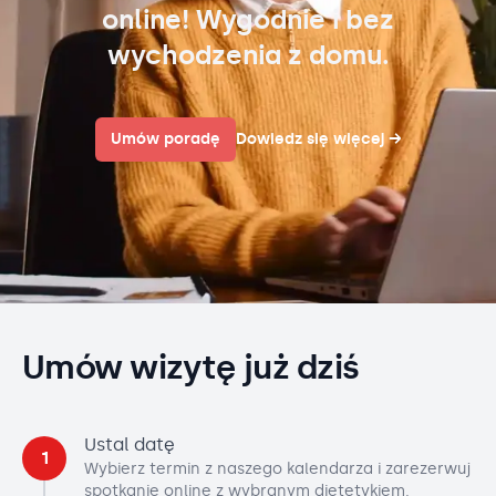
online! Wygodnie i bez
wychodzenia z domu.
Umów poradę
Dowiedz się więcej
→
Umów wizytę już dziś
Ustal datę
1
Wybierz termin z naszego kalendarza i zarezerwuj
spotkanie online z wybranym dietetykiem.