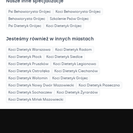
Nasze inne specjalizacje
Psi Behawiorysta
Grójec
Koci Behawiorysta
Grójec
Behawiorysta
Grójec
Szkolenie Psów
Grójec
Psi Dietetyk
Grójec
Koci Dietetyk
Grójec
Jesteśmy również w innych miastach
Koci Dietetyk
Warszawa
Koci Dietetyk
Radom
Koci Dietetyk
Płock
Koci Dietetyk
Siedlce
Koci Dietetyk
Pruszków
Koci Dietetyk
Legionowo
Koci Dietetyk
Ostrołęka
Koci Dietetyk
Ciechanów
Koci Dietetyk
Wołomin
Koci Dietetyk
Grójec
Koci Dietetyk
Nowy Dwór Mazowiecki
Koci Dietetyk
Piaseczno
Koci Dietetyk
Sochaczew
Koci Dietetyk
Żyrardów
Koci Dietetyk
Mińsk Mazowiecki