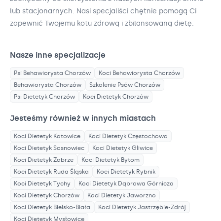
lub stacjonarnych. Nasi specjaliści chętnie pomogą Ci
zapewnić Twojemu kotu zdrową i zbilansowaną dietę.
Nasze inne specjalizacje
Psi Behawiorysta
Chorzów
Koci Behawiorysta
Chorzów
Behawiorysta
Chorzów
Szkolenie Psów
Chorzów
Psi Dietetyk
Chorzów
Koci Dietetyk
Chorzów
Jesteśmy również w innych miastach
Koci Dietetyk
Katowice
Koci Dietetyk
Częstochowa
Koci Dietetyk
Sosnowiec
Koci Dietetyk
Gliwice
Koci Dietetyk
Zabrze
Koci Dietetyk
Bytom
Koci Dietetyk
Ruda Śląska
Koci Dietetyk
Rybnik
Koci Dietetyk
Tychy
Koci Dietetyk
Dąbrowa Górnicza
Koci Dietetyk
Chorzów
Koci Dietetyk
Jaworzno
Koci Dietetyk
Bielsko-Biała
Koci Dietetyk
Jastrzębie-Zdrój
Koci Dietetyk
Mysłowice