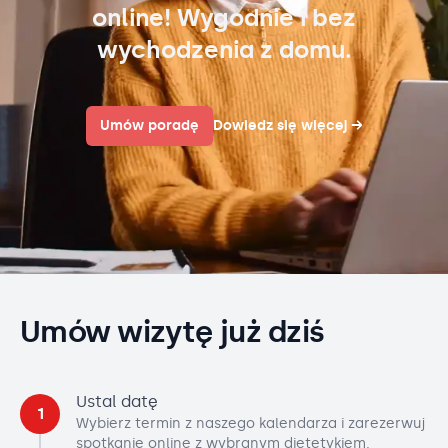
online! Wygodnie i bez
wychodzenia z domu.
Umów poradę
Dowiedz się więcej
→
Umów wizytę już dziś
Ustal datę
1
Wybierz termin z naszego kalendarza i zarezerwuj
spotkanie online z wybranym dietetykiem.