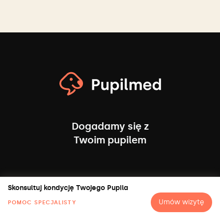
Dogadamy się z
Twoim pupilem
Przychodnia:
Skonsultuj kondycję Twojego Pupila
Żupnicza 18/U4, Warszawa
Umów wizytę
POMOC SPECJALISTY
Zobacz wskazówki dojazdu