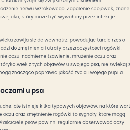
i charakteryzuje się zwiększonym ciśnieniem
odzenie nerwu wzrokowego. Zapalenie spojówek, znane
zowej oka, który może być wywołany przez infekcje
ieka zawija się do wewnątrz, powodując tarcie rzęs o
adzi do zmętnienia i utraty przezroczystości rogówki.
e oczu, nadmierne łzawienie, mrużenie oczu oraz
którykolwiek z tych objawów u swojego psa, nie zwlekaj 
 mogą znacząco poprawić jakość życia Twojego pupila.
oczami u psa
dne, ale istnieje kilka typowych objawów, na które war
e oczu oraz zmętnienie rogówki to sygnały, które mogą
łaściciele psów powinni regularnie obserwować oczy