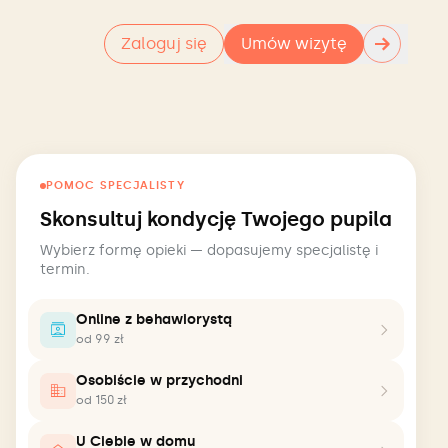
→
Zaloguj się
Umów wizytę
POMOC SPECJALISTY
Skonsultuj kondycję Twojego pupila
Wybierz formę opieki — dopasujemy specjalistę i
termin.
Online z behawiorystą
od 99 zł
Osobiście w przychodni
od 150 zł
U Ciebie w domu