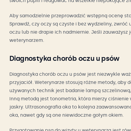
swoich pupili i reagować na wszelkie niepokojące z
Aby samodzielnie przeprowadzić wstępną ocenę sta
Sprawdź, czy oczy są czyste i bez wydzieliny, zwróć 
oczu lub nie drapie ich nadmiernie. Jeśli zauważysz
weterynarzem.
Diagnostyka chorób oczu u psów
Diagnostyka chorób oczu u psów jest niezwykle wa
przyjaciół. Weterynarze stosują różne metody, aby d
używanych technik jest badanie lampą szczelinową,
Inną metodą jest tonometria, która mierzy ciśnien
jaskry. Ultrasonografia oka to kolejna zaawansowan
oka, nawet gdy są one niewidoczne gołym okiem.
Przygotowanie psa do wizyty u weterynarza jest równ