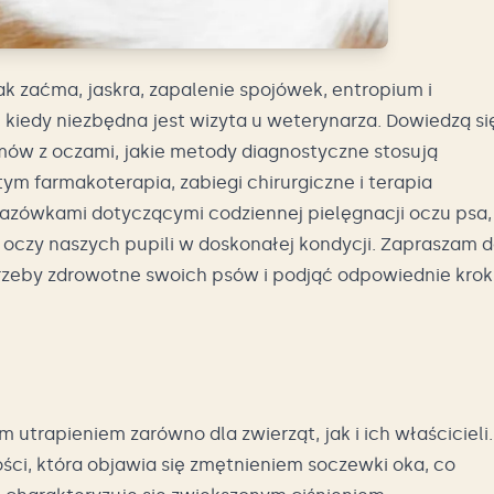
ak zaćma, jaskra, zapalenie spojówek, entropium i
 kiedy niezbędna jest wizyta u weterynarza. Dowiedzą si
ów z oczami, jakie metody diagnostyczne stosują
tym farmakoterapia, zabiegi chirurgiczne i terapia
kazówkami dotyczącymi codziennej pielęgnacji oczu psa,
czy naszych pupili w doskonałej kondycji. Zapraszam 
rzeby zdrowotne swoich psów i podjąć odpowiednie kroki
trapieniem zarówno dla zwierząt, jak i ich właścicieli.
ści, która objawia się zmętnieniem soczewki oka, co