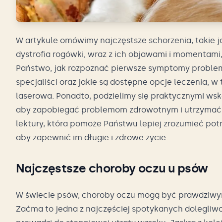
W artykule omówimy najczęstsze schorzenia, takie j
dystrofia rogówki, wraz z ich objawami i momentami,
Państwo, jak rozpoznać pierwsze symptomy problem
specjaliści oraz jakie są dostępne opcje leczenia, w 
laserowa. Ponadto, podzielimy się praktycznymi ws
aby zapobiegać problemom zdrowotnym i utrzymać o
lektury, która pomoże Państwu lepiej zrozumieć pot
aby zapewnić im długie i zdrowe życie.
Najczęstsze choroby oczu u psów
W świecie psów, choroby oczu mogą być prawdziwym u
Zaćma to jedna z najczęściej spotykanych dolegliwo