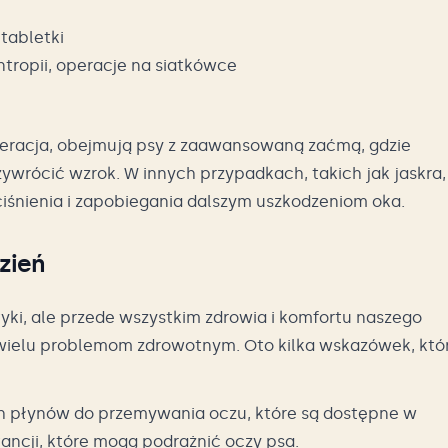
 tabletki
tropii, operacje na siatkówce
peracja, obejmują psy z zaawansowaną zaćmą, gdzie
ywrócić wzrok. W innych przypadkach, takich jak jaskra,
iśnienia i zapobiegania dalszym uszkodzeniom oka.
zień
tyki, ale przede wszystkim zdrowia i komfortu naszego
 wielu problemom zdrowotnym. Oto kilka wskazówek, któ
h płynów do przemywania oczu, które są dostępne w
ancji, które mogą podrażnić oczy psa.