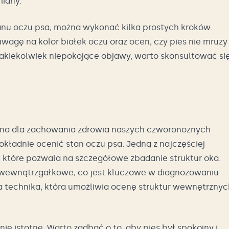
miany.
nu oczu psa, można wykonać kilka prostych kroków.
uwagę na kolor białek oczu oraz ocen, czy pies nie mruży
 jakiekolwiek niepokojące objawy, warto skonsultować się
żna dla zachowania zdrowia naszych czworonożnych
okładnie ocenić stan oczu psa. Jedną z najczęściej
 które pozwala na szczegółowe zbadanie struktur oka.
ie wewnątrzgałkowe, co jest kluczowe w diagnozowaniu
a technika, która umożliwia ocenę struktur wewnętrznyc
ie istotne. Warto zadbać o to, aby pies był spokojny i