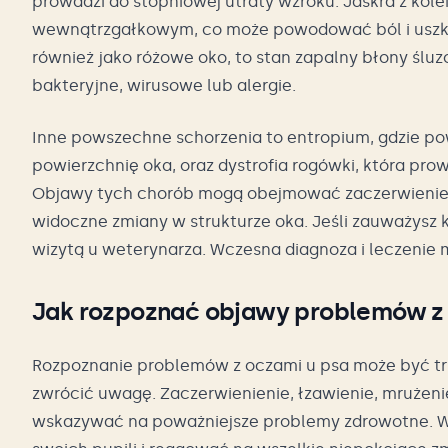
prowadzi do stopniowej utraty wzroku. Jaskra z kole
wewnątrzgałkowym, co może powodować ból i uszk
również jako różowe oko, to stan zapalny błony ślu
bakteryjne, wirusowe lub alergie.
Inne powszechne schorzenia to entropium, gdzie pow
powierzchnię oka, oraz dystrofia rogówki, która prow
Objawy tych chorób mogą obejmować zaczerwienieni
widoczne zmiany w strukturze oka. Jeśli zauważysz 
wizytą u weterynarza. Wczesna diagnoza i leczenie
Jak rozpoznać objawy problemów z 
Rozpoznanie problemów z oczami u psa może być tru
zwrócić uwagę. Zaczerwienienie, łzawienie, mrużeni
wskazywać na poważniejsze problemy zdrowotne. W