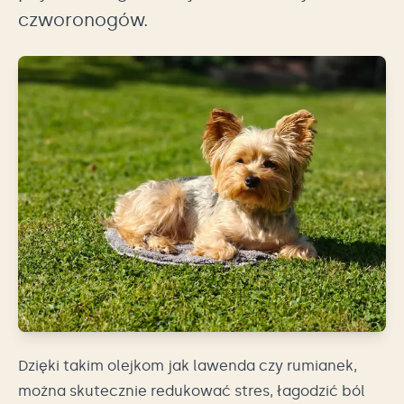
czworonogów.
Dzięki takim olejkom jak lawenda czy rumianek,
można skutecznie redukować stres, łagodzić ból