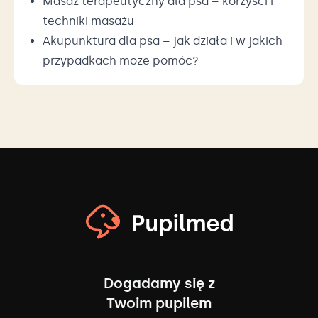
Masaż terapeutyczny dla psa – korzyści i
techniki masażu
Akupunktura dla psa – jak działa i w jakich
przypadkach może pomóc?
Dogadamy się z
Twoim pupilem