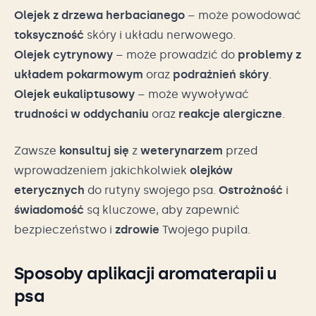
Olejek z drzewa herbacianego
– może powodować
toksyczność
skóry i układu nerwowego.
Olejek cytrynowy
– może prowadzić do
problemy z
układem pokarmowym
oraz
podrażnień skóry
.
Olejek eukaliptusowy
– może wywoływać
trudności w oddychaniu
oraz
reakcje alergiczne
.
Zawsze
konsultuj się
z
weterynarzem
przed
wprowadzeniem jakichkolwiek
olejków
eterycznych
do rutyny swojego psa.
Ostrożność
i
świadomość
są kluczowe, aby zapewnić
bezpieczeństwo i
zdrowie
Twojego pupila.
Sposoby aplikacji aromaterapii u
psa