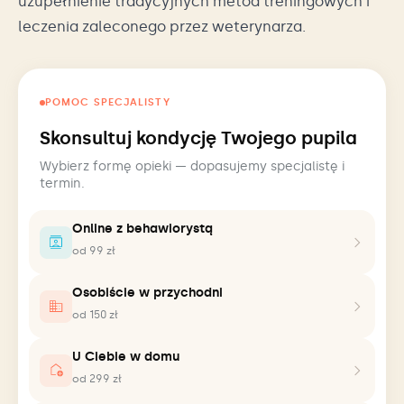
uzupełnienie tradycyjnych metod treningowych i
leczenia zaleconego przez weterynarza.
POMOC SPECJALISTY
Skonsultuj kondycję Twojego pupila
Wybierz formę opieki — dopasujemy specjalistę i
termin.
Online z behawiorystą
od 99 zł
Osobiście w przychodni
od 150 zł
U Ciebie w domu
od 299 zł